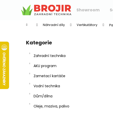
K
Přejít
na
o
Showroom
S
obsah
Zpět
Zpět
š
do
do
í
Náhradní díly
Vertikutátory
Pa
k
obchodu
obchodu
P
o
Kategorie
Přeskočit
s
kategorie
t
Zahradní technika
r
a
AKU program
n
Zametací kartáče
n
í
Vodní technika
p
Dům/dílna
a
n
Oleje, maziva, palivo
e