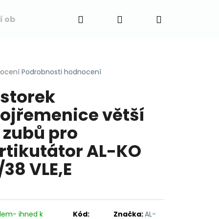
Hledat
Přihlášení
Nákupní
í obchodu
Napište nám
Blog
Obchodní 
košík
rné
nocení
Podrobnosti hodnocení
cení
storek
ktu
ojřemenice větší
 zubů pro
ček.
rtikutátor AL-KO
/38 VLE,E
dem- ihned k
Kód:
Značka:
AL-