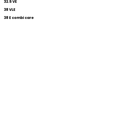
32.5 VE
38 VLE
38 E combi care