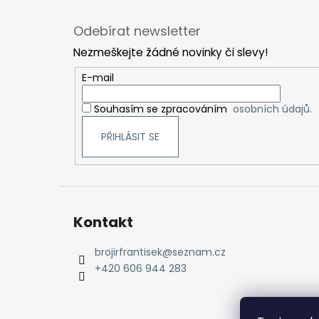
Z
á
Odebírat newsletter
p
Nezmeškejte žádné novinky či slevy!
a
t
E-mail
í
Souhasím se zpracováním
osobních údajů.
PŘIHLÁSIT SE
Kontakt
brojirfrantisek
@
seznam.cz
+420 606 944 283