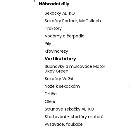
l
Náhradní díly
Sekačky AL-KO
Sekačky Partner, McCulloch
Traktory
Vodárny a čerpadla
Pily
Křovinořezy
Vertikutátory
Bubnovky a mulčovače Motor
Jikov Green
Sekačky VeGA
Nože k sekačkám
Drtiče
Oleje
Strunové sekačky AL-KO
Startování - startéry motorů
vysavače, foukače