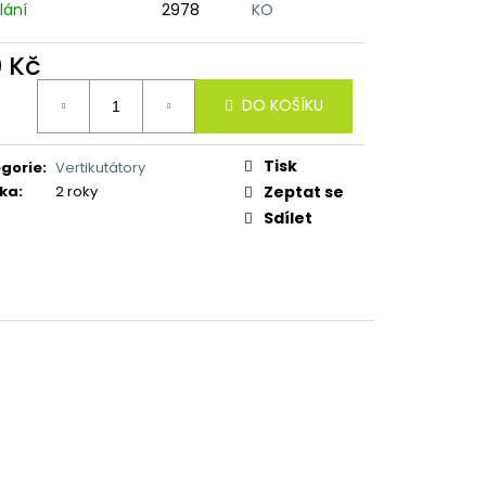
lání
2978
KO
0 Kč
ná
DO KOŠÍKU
:
Tisk
gorie
:
Vertikutátory
ka
:
2 roky
Zeptat se
Sdílet