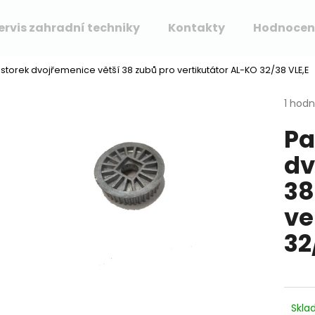
ervis zahradní techniky
Kontakty
Hodnocen
storek dvojřemenice větší 38 zubů pro vertikutátor AL-KO 32/38 VLE,E
Co potřebujete najít?
Průmě
1 hod
hodno
Pa
produ
HLEDAT
je
dv
5,0
z
38
5
Doporučujeme
hvězdi
ve
32
Skla