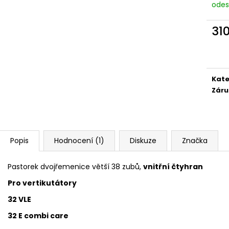
odes
31
Měr
cena
Kate
Záru
Popis
Hodnocení (1)
Diskuze
Značka
Pastorek dvojřemenice větší 38 zubů,
vnitřní čtyhran
Pro vertikutátory
32 VLE
32 E combi care