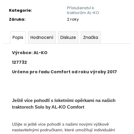
č
u
Příslušenství k
Kategorie
:
traktorům AL-KO
j
Záruka
:
2 roky
e
m
e
Popis
Hodnocení
Diskuze
Značka
Výrobce: AL-KO
127732
Určeno pro řadu Comfort od roku výroby 2017
Ještě více pohodlí s loketními opěrkami na našich
traktorech Solo by AL-KO Comfort
Užijte si ještě více pohodlí s našimi novými výškově
nastavitelnými područkami, které umožňují individuální