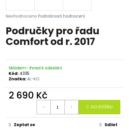
a
j
Průměrné
Neohodnoceno
Podrobnosti hodnocení
í
hodnocení
Područky pro řadu
produktu
t
je
?
Comfort od r. 2017
0,0
z
5
hvězdiček.
HLEDAT
Skladem- ihned k odeslání
Kód:
4335
Značka:
AL-KO
D
2 690 Kč
o
Měrná
p
DO KOŠÍKU
cena:
o
r
u
Zeptat se
Sdílet