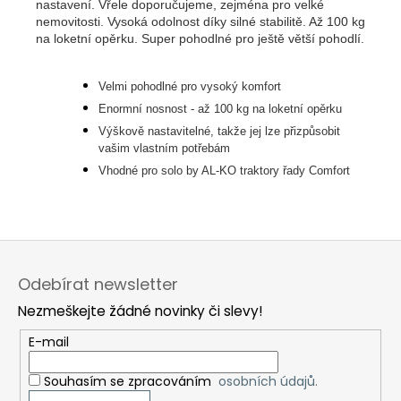
nastavení. Vřele doporučujeme, zejména pro velké
nemovitosti. Vysoká odolnost díky silné stabilitě. Až 100 kg
na loketní opěrku. Super pohodlné pro ještě větší pohodlí.
Velmi pohodlné pro vysoký komfort
Enormní nosnost - až 100 kg na loketní opěrku
Výškově nastavitelné, takže jej lze přizpůsobit
vašim vlastním potřebám
Vhodné pro solo by AL-KO traktory řady Comfort
Z
á
Odebírat newsletter
p
Nezmeškejte žádné novinky či slevy!
a
t
E-mail
í
Souhasím se zpracováním
osobních údajů.