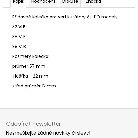
č
Popis
Hodnocení
Diskuze
Značka
u
j
Přídavné kolečko pro vertikutátory AL-KO modely:
e
32 VLE
m
e
38 VLE
38 VLB
Rozměry kolečka:
průměr 57 mm
Tlošťka - 22 mm
střed průměr 12 mm
Z
á
Odebírat newsletter
p
Nezmeškejte žádné novinky či slevy!
a