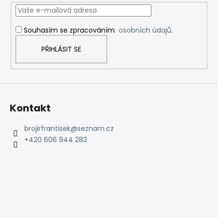
t
í
Souhasím se zpracováním
osobních údajů.
PŘIHLÁSIT SE
Kontakt
brojirfrantisek
@
seznam.cz
+420 606 944 283