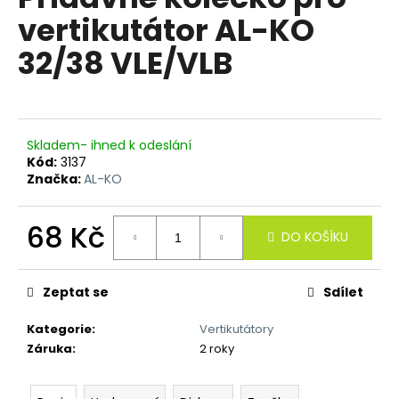
je
a
vertikutátor AL-KO
0,0
z
j
32/38 VLE/VLB
5
í
hvězdiček.
t
?
Skladem- ihned k odeslání
Kód:
3137
Značka:
AL-KO
HLEDAT
68 Kč
DO KOŠÍKU
Měrná
cena:
D
Zeptat se
Sdílet
o
p
Kategorie
:
Vertikutátory
o
Záruka
:
2 roky
r
u