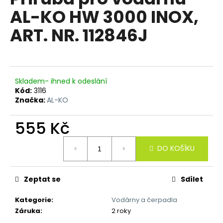
je
a
AL-KO HW 3000 INOX,
0,0
z
j
ART. NR. 112846J
5
í
hvězdiček.
t
?
Skladem- ihned k odeslání
Kód:
3116
Značka:
AL-KO
HLEDAT
555 Kč
Měrná
DO KOŠÍKU
cena:
D
o
p
Zeptat se
Sdílet
o
Kategorie
:
Vodárny a čerpadla
r
Záruka
:
2 roky
u