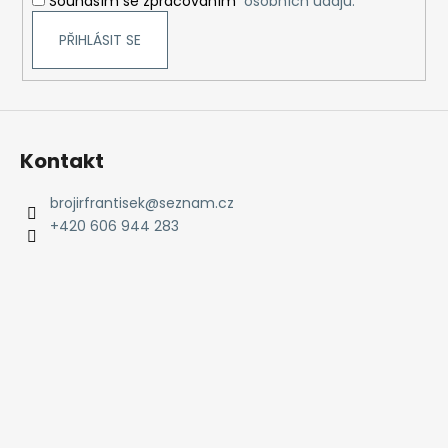
Souhasím se zpracováním
osobních údajů.
PŘIHLÁSIT SE
Kontakt
brojirfrantisek
@
seznam.cz
+420 606 944 283