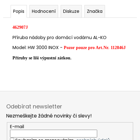
č
u
Popis
Hodnocení
Diskuze
Značka
j
e
m
462907J
e
Příruba nádoby pro domácí vodárnu AL-KO
Model: HW 3000 INOX -
Pozor pouze pro Art.Nr. 112846J
Příruby se liší výpustní zátkou.
Z
á
Odebírat newsletter
p
Nezmeškejte žádné novinky či slevy!
a
t
E-mail
í