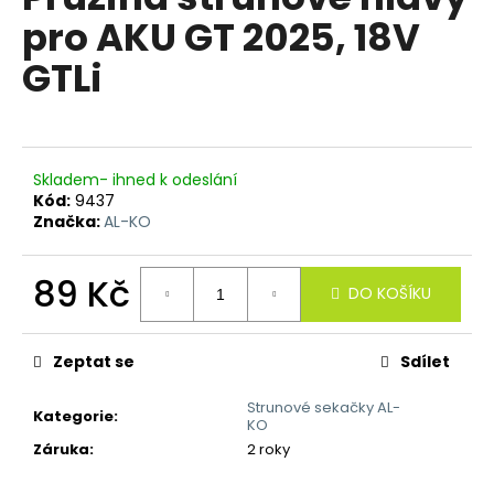
je
a
pro AKU GT 2025, 18V
0,0
z
j
GTLi
5
í
hvězdiček.
t
?
Skladem- ihned k odeslání
Kód:
9437
Značka:
AL-KO
HLEDAT
89 Kč
DO KOŠÍKU
Měrná
cena:
D
Zeptat se
Sdílet
o
p
Strunové sekačky AL-
Kategorie
:
o
KO
r
Záruka
:
2 roky
u