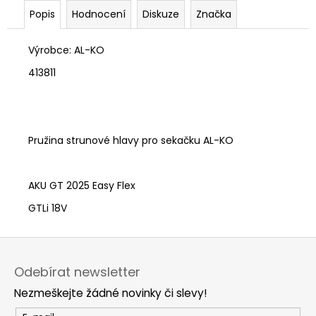
č
Popis
Hodnocení
Diskuze
Značka
u
j
e
Výrobce: AL-KO
m
413811
e
Pružina strunové hlavy pro sekačku AL-KO
AKU GT 2025 Easy Flex
GTLi 18V
Z
á
Odebírat newsletter
p
Nezmeškejte žádné novinky či slevy!
a