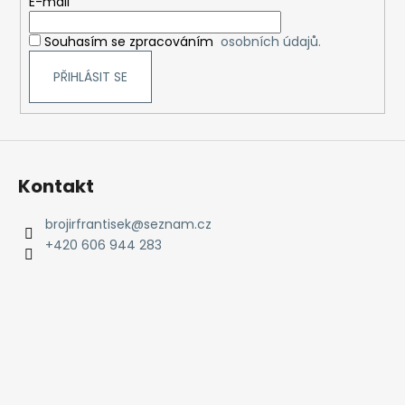
t
E-mail
í
Souhasím se zpracováním
osobních údajů.
PŘIHLÁSIT SE
Kontakt
brojirfrantisek
@
seznam.cz
+420 606 944 283