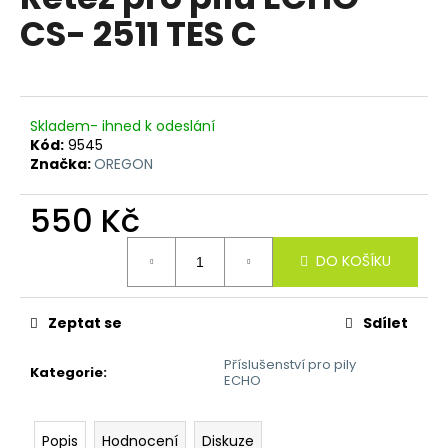
je
a
CS- 2511 TES C
0,0
z
j
5
í
hvězdiček.
t
?
Skladem- ihned k odeslání
Kód:
9545
Značka:
OREGON
550 Kč
HLEDAT
Měrná
DO KOŠÍKU
cena:
D
Zeptat se
Sdílet
o
p
Příslušenství pro pily
Kategorie
:
ECHO
o
r
u
Popis
Hodnocení
Diskuze