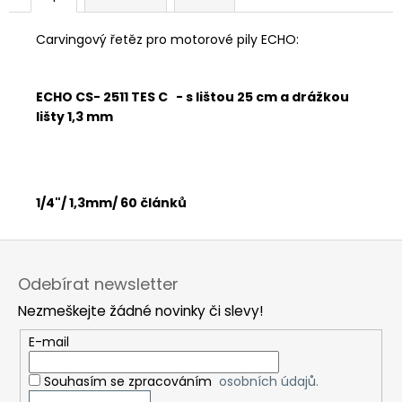
č
u
j
Carvingový řetěz pro motorové pily ECHO:
e
m
ECHO CS- 2511 TES C - s lištou 25 cm a drážkou
e
lišty 1,3 mm
1/4"/ 1,3mm/ 60 článků
Z
á
Odebírat newsletter
p
Nezmeškejte žádné novinky či slevy!
a
t
E-mail
í
Souhasím se zpracováním
osobních údajů.