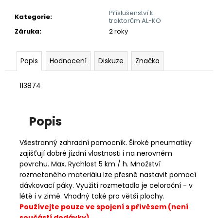
č
u
Příslušenství k
Kategorie
:
traktorům AL-KO
j
Záruka
:
2 roky
e
m
e
Popis
Hodnocení
Diskuze
Značka
113874
Popis
Všestranný zahradní pomocník. Široké pneumatiky
zajišťují dobré jízdní vlastnosti i na nerovném
povrchu. Max. Rychlost 5 km / h. Množství
rozmetaného materiálu lze přesně nastavit pomocí
dávkovací páky. Využití rozmetadla je celoroční - v
létě i v zimě. Vhodný také pro větší plochy.
Používejte pouze ve spojení s přívěsem (není
součástí dodávky).