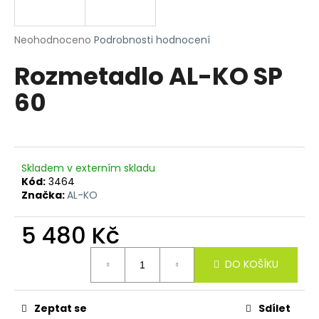
R
a
j
M
Průměrné
Neohodnoceno
Podrobnosti hodnocení
í
hodnocení
Rozmetadlo AL-KO SP
produktu
A
t
je
?
60
0,0
z
5
hvězdiček.
HLEDAT
Skladem v externím skladu
Kód:
3464
Značka:
AL-KO
D
5 480 Kč
o
Měrná
p
DO KOŠÍKU
cena:
o
r
u
Zeptat se
Sdílet