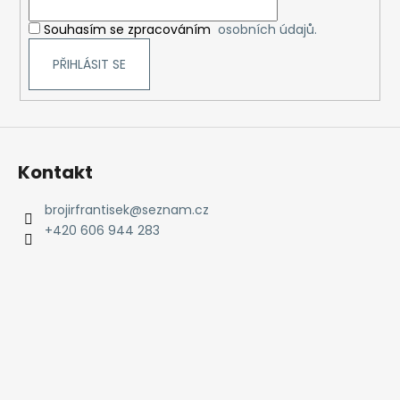
í
Souhasím se zpracováním
osobních údajů.
PŘIHLÁSIT SE
Kontakt
brojirfrantisek
@
seznam.cz
+420 606 944 283