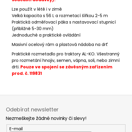
Lze použít v létě i v zimě
Velká kapacita s 56 L a rozmetací šířkou 2-5 m
Praktická odměřovací páka s nastavovací stupnicí
(přibližně 5-30 mm)
Jednoduché a praktické ovládání
Masivní ocelový rám a plastová nádoba na drť
Praktické rozmetadlo pro traktory AL-KO. Všestranný
pro rozmetání hnojiv, semen, vápna, soli, nebo zimní
drti.
Pouze ve spojení se závěsným zařízením
prod. č. 119831
Z
á
Odebírat newsletter
p
Nezmeškejte žádné novinky či slevy!
a
t
E-mail