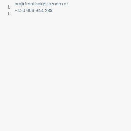
brojirfrantisek
@
seznam.cz
+420 606 944 283