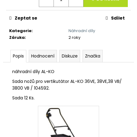
č
u
j
Zeptat se
Sdílet
e
m
Kategorie
:
Náhradní díly
e
Záruka
:
2 roky
Popis
Hodnocení
Diskuze
Značka
náhradní díly AL-KO
Sada nožů pro vertikutátor AL-KO 36VE, 38VE,38 VB/
3800 VB / 104592.
Sada 12 Ks.