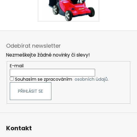
Z
á
Odebírat newsletter
p
Nezmeškejte žádné novinky či slevy!
a
t
E-mail
í
Souhasím se zpracováním
osobních údajů.
PŘIHLÁSIT SE
Kontakt