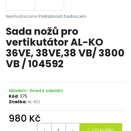
a
j
Průměrné
Neohodnoceno
Podrobnosti hodnocení
í
hodnocení
Sada nožů pro
produktu
t
je
?
vertikutátor AL-KO
0,0
z
36VE, 38VE,38 VB/ 3800
5
hvězdiček.
VB / 104592
HLEDAT
Skladem- ihned k odeslání
D
Kód:
375
o
Značka:
AL-KO
p
o
980 Kč
r
u
Měrná
DO KOŠÍKU
cena: