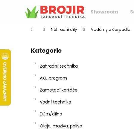
K
Přejít
na
o
Showroom
S
obsah
Zpět
Zpět
š
do
do
í
Náhradní díly
Vodárny a čerpadla
k
obchodu
obchodu
P
o
Kategorie
Přeskočit
s
kategorie
t
Zahradní technika
r
a
AKU program
n
Zametací kartáče
n
í
Vodní technika
p
Dům/dílna
a
n
Oleje, maziva, palivo
e