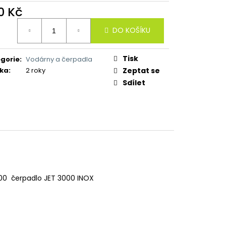
0 Kč
ná
DO KOŠÍKU
:
Tisk
gorie
:
Vodárny a čerpadla
ka
:
2 roky
Zeptat se
Sdílet
00 čerpadlo JET 3000 INOX