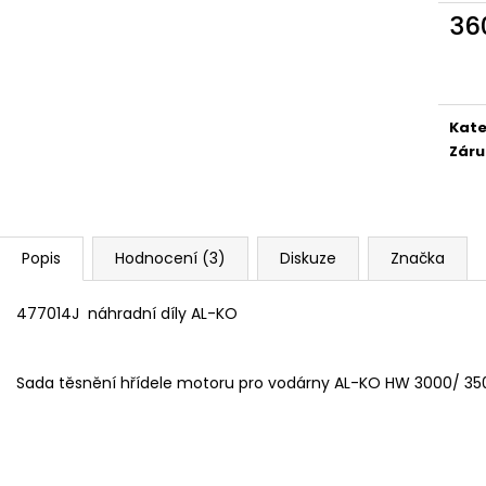
36
Měr
cena
Kate
Záru
Popis
Hodnocení (3)
Diskuze
Značka
477014J náhradní díly AL-KO
Sada těsnění hřídele motoru pro vodárny AL-KO HW 3000/ 35