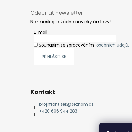
Z
á
Odebírat newsletter
p
Nezmeškejte žádné novinky či slevy!
a
t
E-mail
í
Souhasím se zpracováním
osobních údajů.
PŘIHLÁSIT SE
Kontakt
brojirfrantisek
@
seznam.cz
+420 606 944 283