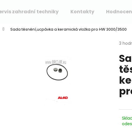
ervis zahradní techniky
Kontakty
Hodnocen
Sada těsnění,ucpávka a keramická vložka pro HW 3000/3500
Co potřebujete najít?
Průmě
3 hod
hodno
S
produ
HLEDAT
je
tě
5,0
z
ke
5
Doporučujeme
hvězdi
pr
Skla
odes