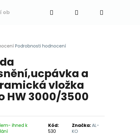
Hledat
Přihlášení
Nákupní
í obchodu
Napište nám
Blog
Obchodní 
košík
rné
nocení
Podrobnosti hodnocení
cení
ada
ktu
snění,ucpávka a
ramická vložka
ček.
o HW 3000/3500
dem- ihned k
Kód:
Značka:
AL-
lání
530
KO