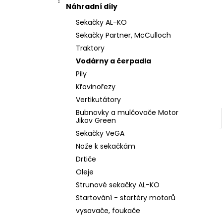
l
Náhradní díly
Sekačky AL-KO
Sekačky Partner, McCulloch
Traktory
Vodárny a čerpadla
Pily
Křovinořezy
Vertikutátory
Bubnovky a mulčovače Motor
Jikov Green
Sekačky VeGA
Nože k sekačkám
Drtiče
Oleje
Strunové sekačky AL-KO
Startování - startéry motorů
vysavače, foukače