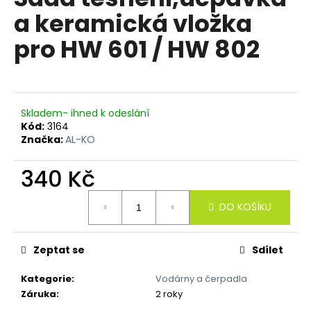
je
a
a keramická vložka
5,0
z
j
pro HW 601 / HW 802
5
í
hvězdiček.
t
?
Skladem- ihned k odeslání
Kód:
3164
Značka:
AL-KO
HLEDAT
340 Kč
Měrná
DO KOŠÍKU
cena:
D
o
p
Zeptat se
Sdílet
o
Kategorie
:
Vodárny a čerpadla
r
Záruka
:
2 roky
u