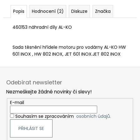
č
u
Popis
Hodnocení (2)
Diskuze
Značka
j
e
460153 náhradní díly AL-KO
m
e
Sada těsnění hřídele motoru pro vodárny AL-KO HW
601 INOX , HW 802 INOX, JET 601 INOX.JET 802 INOX
Z
á
Odebírat newsletter
p
Nezmeškejte žádné novinky či slevy!
a
t
E-mail
í
Souhasím se zpracováním
osobních údajů.
PŘIHLÁSIT SE