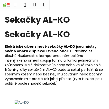
K
Přejít
Hledat
Nákupní
Menu
Přihlášení
na
o
obsah
Zpět
Zpět
košík
š
Sekačky AL-KO
í
C
k
Sekačky AL-KO
o
p
o
Elektrické a benzinové sekačky AL-KO jsou mistry
t
svého oboru a špičkou svého oboru
- desítky let
dlouhé zkušenosti a kompetence německého
ř
inženýrského umění spojují formu a funkci jedinečným
e
způsobem. Malé dekorativní plochy nebo velké rozhlehlé
b
trávníky: díky sekačkám AL-KO budete sekat perfektně se
sberným košem nebo bez něj, mulčováním nebo bočním
u
vyhazováním - prostě tak jak si přejete (tyto funkce jsou
j
odlišné podle modelů sekaček).
e
t
e
n