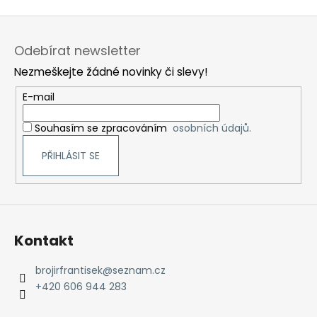
a
Z
j
á
Odebírat newsletter
í
p
t
Nezmeškejte žádné novinky či slevy!
a
?
t
E-mail
í
Souhasím se zpracováním
osobních údajů.
PŘIHLÁSIT SE
HLEDAT
D
Kontakt
o
p
o
brojirfrantisek
@
seznam.cz
r
+420 606 944 283
u