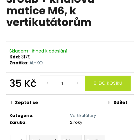
je
a
matice M6, k
0,0
z
j
vertikutátorům
5
í
hvězdiček.
t
?
Skladem- ihned k odeslání
Kód:
3179
Značka:
AL-KO
HLEDAT
35 Kč
DO KOŠÍKU
Měrná
cena:
D
Zeptat se
Sdílet
o
p
Kategorie
:
Vertikutátory
o
Záruka
:
2 roky
r
u