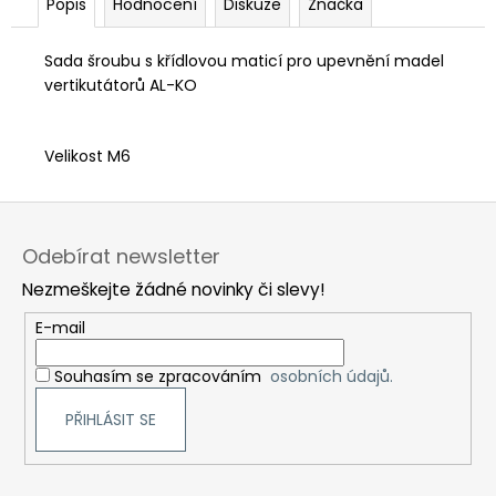
č
Popis
Hodnocení
Diskuze
Značka
u
j
Sada šroubu s křídlovou maticí pro upevnění madel
e
vertikutátorů AL-KO
m
e
Velikost M6
Z
á
Odebírat newsletter
p
Nezmeškejte žádné novinky či slevy!
a
t
E-mail
í
Souhasím se zpracováním
osobních údajů.
PŘIHLÁSIT SE