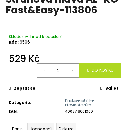
je
a
Fast&Easy-113806
0,0
z
j
5
í
hvězdiček.
t
?
Skladem- ihned k odeslání
Kód:
9506
529 Kč
Měrná
HLEDAT
DO KOŠÍKU
cena:
Zeptat se
Sdílet
D
o
Příslušenství ke
Kategorie
:
p
křovinořezům
o
EAN
:
4003718061000
r
u
Popis
Hodnocení
Diskuze