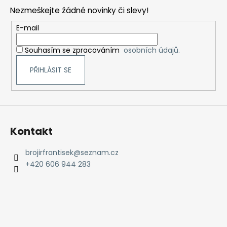
p
Nezmeškejte žádné novinky či slevy!
a
t
E-mail
í
Souhasím se zpracováním
osobních údajů.
PŘIHLÁSIT SE
Kontakt
brojirfrantisek
@
seznam.cz
+420 606 944 283