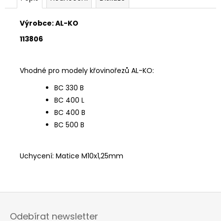
č
u
j
Výrobce: AL-KO
e
113806
m
e
Vhodné pro modely křovinořezů AL-KO:
BC 330 B
BC 400 L
BC 400 B
BC 500 B
Uchycení: Matice M10x1,25mm
Z
á
Odebírat newsletter