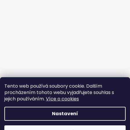
Tento web používá soubory cookie. Dalším
procházením tohoto webu vyjadřujete souhlas s
jejich používáním.
Více o cookies
Vytvořil Shoptet
Nastavení
Copyright 2026
BROJIR.EU - prodej,servis zahradní
techniky AL-KO,prodej náhradních dílů AL-
DOVOLENÁ 10. 8. – 14. 8. V tomto období je prodejna, e-shop i
KO,sekačky,pily křovinořezy,čerpadla,vodárny.
.