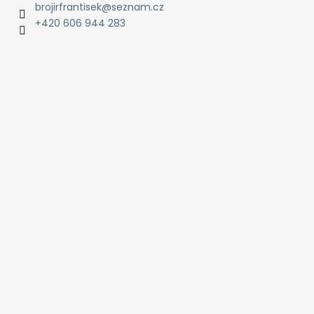
brojirfrantisek
@
seznam.cz
+420 606 944 283