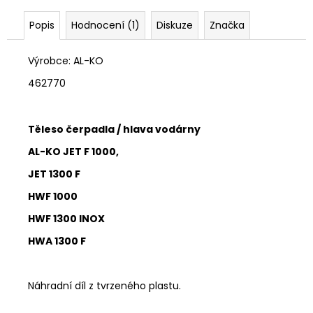
č
u
Popis
Hodnocení (1)
Diskuze
Značka
j
e
Výrobce: AL-KO
m
e
462770
Těleso čerpadla / hlava vodárny
AL-KO JET F 1000,
JET 1300 F
HWF 1000
HWF 1300 INOX
HWA 1300 F
Náhradní díl z tvrzeného plastu.