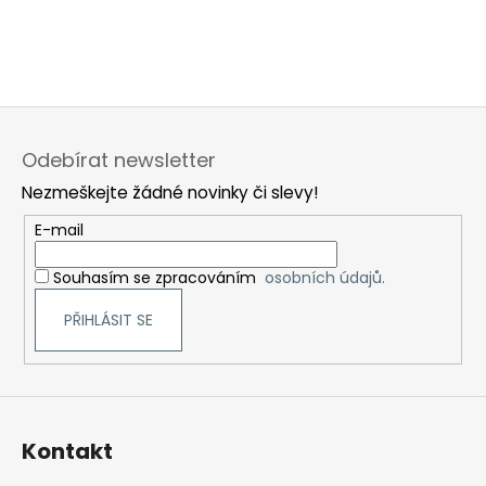
Z
á
Odebírat newsletter
p
Nezmeškejte žádné novinky či slevy!
a
t
E-mail
í
Souhasím se zpracováním
osobních údajů.
PŘIHLÁSIT SE
Kontakt