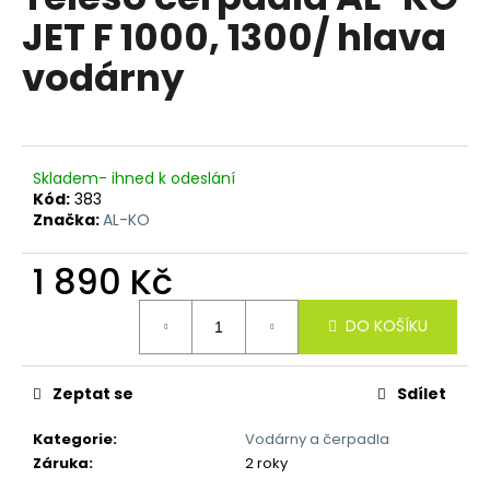
je
a
JET F 1000, 1300/ hlava
5,0
z
j
vodárny
5
í
hvězdiček.
t
?
Skladem- ihned k odeslání
Kód:
383
Značka:
AL-KO
HLEDAT
1 890 Kč
Měrná
DO KOŠÍKU
cena:
D
o
p
Zeptat se
Sdílet
o
Kategorie
:
Vodárny a čerpadla
r
Záruka
:
2 roky
u