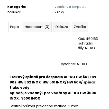
č
u
Kategorie
:
Vodárny a čerpadla
j
Záruka
:
2 roky
e
m
e
Popis
Hodnocení (3)
Diskuze
Značka
Kód: 460163
náhradní
díly AL-KO
Výrobce: AL-KO
Tlakový spínač pro čerpadlo AL-KO HW 801, HW
802,HW 802 INOX ,HW 601 INOX/ HW 604/ spínač
tlaku vody.
Spínač je vhodný i pro vodárny AL-KO HW 3000
INOX , 3500 INOX
Vnitřní průměr převlečné matice 15 mm.