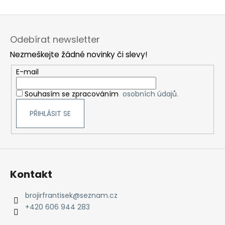
Z
á
Odebírat newsletter
p
Nezmeškejte žádné novinky či slevy!
a
t
E-mail
í
Souhasím se zpracováním
osobních údajů.
PŘIHLÁSIT SE
Kontakt
brojirfrantisek
@
seznam.cz
+420 606 944 283