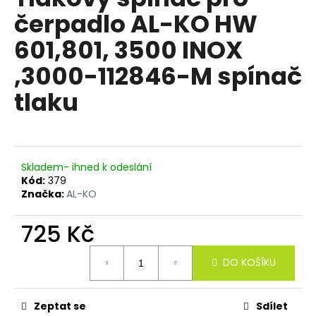
je
a
čerpadlo AL-KO HW
5,0
z
j
601,801, 3500 INOX
5
í
hvězdiček.
,3000-112846-M spínač
t
?
tlaku
HLEDAT
Skladem- ihned k odeslání
Kód:
379
Značka:
AL-KO
D
725 Kč
o
Měrná
p
DO KOŠÍKU
cena:
o
r
u
Zeptat se
Sdílet