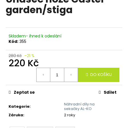
je
a
garden/stiga
0,0
z
j
5
í
hvězdiček.
t
?
Skladem- ihned k odeslání
Kód:
355
280 Kč
–21 %
220 Kč
HLEDAT
Měrná
DO KOŠÍKU
cena:
D
Zeptat se
Sdílet
o
p
Náhradní díly na
Kategorie
:
sekačky AL-KO
o
Záruka
:
2 roky
r
u