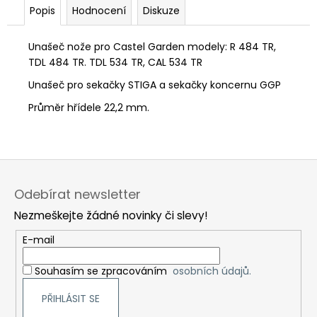
č
Popis
Hodnocení
Diskuze
u
j
e
Unašeč nože pro Castel Garden modely: R 484 TR,
m
TDL 484 TR. TDL 534 TR, CAL 534 TR
e
Unašeč pro sekačky STIGA a sekačky koncernu GGP
Průměr hřídele 22,2 mm.
Z
á
Odebírat newsletter
p
Nezmeškejte žádné novinky či slevy!
a
t
E-mail
í
Souhasím se zpracováním
osobních údajů.
PŘIHLÁSIT SE