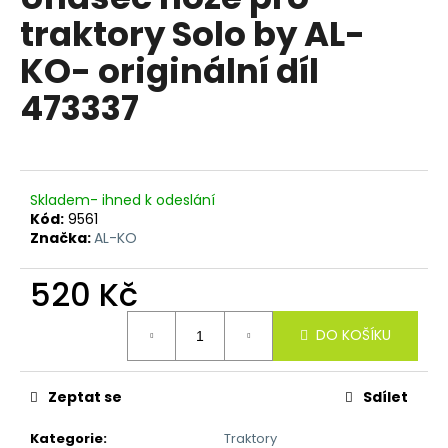
je
a
traktory Solo by AL-
0,0
z
j
KO- originální díl
5
í
hvězdiček.
473337
t
?
Skladem- ihned k odeslání
Kód:
9561
HLEDAT
Značka:
AL-KO
520 Kč
D
Měrná
DO KOŠÍKU
o
cena:
p
o
Zeptat se
Sdílet
r
u
Kategorie
:
Traktory