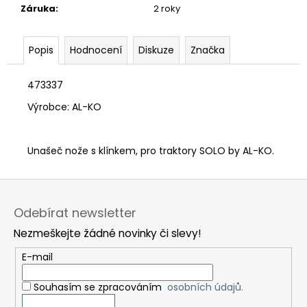
č
Záruka
:
2 roky
u
j
e
Popis
Hodnocení
Diskuze
Značka
m
e
473337
Výrobce: AL-KO
Unašeč nože s klínkem, pro traktory SOLO by AL-KO.
Z
á
Odebírat newsletter
p
Nezmeškejte žádné novinky či slevy!
a
t
E-mail
í
Souhasím se zpracováním
osobních údajů.