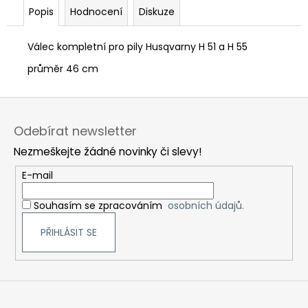
č
Popis
Hodnocení
Diskuze
u
j
e
Válec kompletní pro pily Husqvarny H 51 a H 55
m
průměr 46 cm
e
Z
á
Odebírat newsletter
p
Nezmeškejte žádné novinky či slevy!
a
t
E-mail
í
Souhasím se zpracováním
osobních údajů.
PŘIHLÁSIT SE