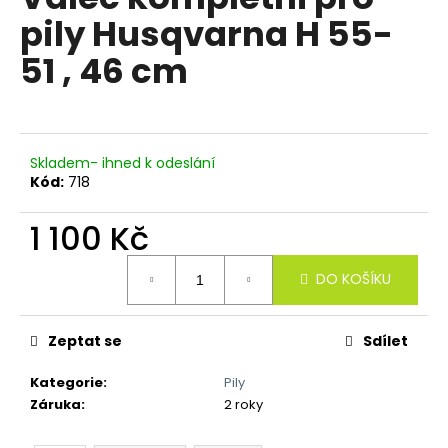
je
a
pily Husqvarna H 55-
0,0
z
j
51 , 46 cm
5
í
hvězdiček.
t
?
Skladem- ihned k odeslání
Kód:
718
1 100 Kč
HLEDAT
Měrná
DO KOŠÍKU
cena:
D
o
Zeptat se
Sdílet
p
o
Kategorie
:
Pily
r
Záruka
:
2 roky
u