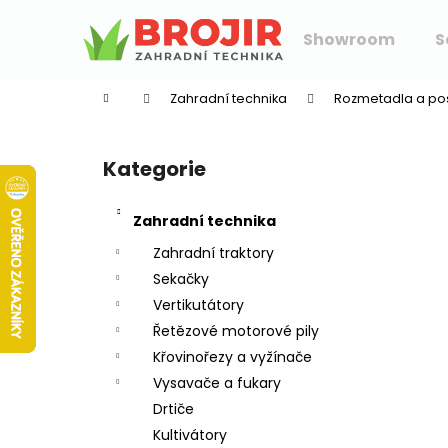
K
Přejít
na
o
Showroom
S
obsah
Zpět
Zpět
š
do
do
í
Zahradní technika
Rozmetadla a po
k
obchodu
obchodu
P
o
Kategorie
Přeskočit
s
kategorie
t
Zahradní technika
r
a
Zahradní traktory
n
Sekačky
n
Vertikutátory
í
Řetězové motorové pily
p
Křovinořezy a vyžínače
a
Vysavače a fukary
n
Drtiče
e
Kultivátory