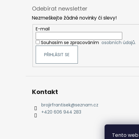
á
Odebírat newsletter
p
Nezmeškejte žádné novinky či slevy!
a
t
E-mail
í
Souhasím se zpracováním
osobních údajů.
PŘIHLÁSIT SE
Kontakt
brojirfrantisek
@
seznam.cz
+420 606 944 283
Tento web 