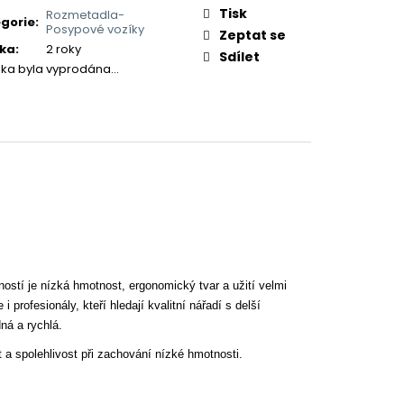
:
Tisk
Rozmetadla-
gorie
:
Posypové vozíky
Zeptat se
ka
:
2 roky
Sdílet
žka byla vyprodána…
ností je
nízká hmotnost, ergonomický tvar a užití velmi
 profesionály, kteří hledají
kvalitní nářadí s delší
ná a rychlá.
t a spolehlivost při zachování nízké hmotnosti.