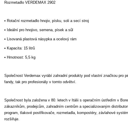
Rozmetadlo VERDEMAX 2902
• Rotační rozmetadlo hnojiv, písku, soli a secí stroj
• Ideální pro hnojivo, semena, písek a sůl
• Lisovaná plastová násypka a ocelový rám
• Kapacita: 15 litrů
• Hmotnost: 5,5 kg
Společnost
Verdemax
vyrábí zahradní produkty pod vlastní značkou pro pé
fandy
, tak pro
profesionály
v tomto odvětví.
Společnost byla založena v 80. letech v Itálii s operačním ústředím v Bor
zákazníkům, prodejcům, zahradním centrům a specializovaným distributorů
program, tlakové postřikovače, rozmetadla, kompostéry, závlahové systém
rozšiřuje.