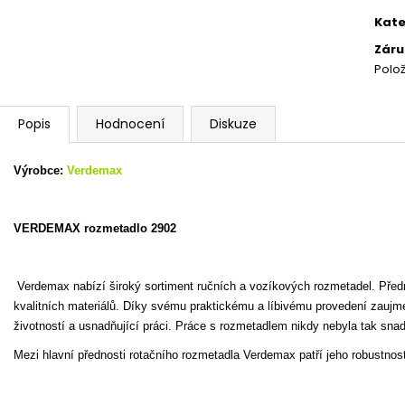
cena
Kate
Záru
Polo
Popis
Hodnocení
Diskuze
Výrobce:
Verdemax
VERDEMAX rozmetadlo 2902
Verdemax
nabízí široký sortiment ručních a vozíkových rozmetadel. Před
kvalitních materiálů
. Díky svému praktickému a líbivému provedení zaujme i
životností a usnadňující práci
. Práce s rozmetadlem nikdy nebyla tak snad
Mezi hlavní přednosti
rotačního rozmetadla Verdemax
patří jeho robustnos