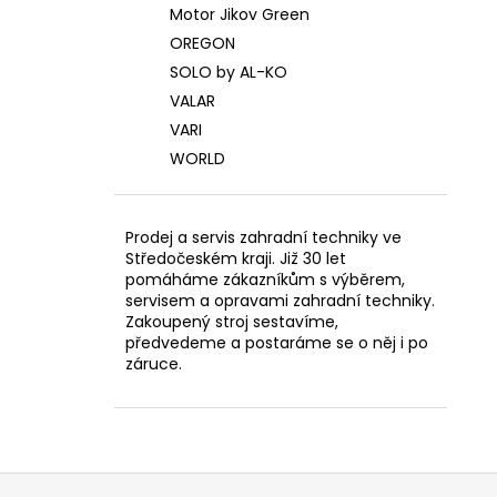
Motor Jikov Green
OREGON
SOLO by AL-KO
VALAR
VARI
WORLD
Prodej a servis zahradní techniky ve
Středočeském kraji. Již 30 let
pomáháme zákazníkům s výběrem,
servisem a opravami zahradní techniky.
Zakoupený stroj sestavíme,
předvedeme a postaráme se o něj i po
záruce.
Z