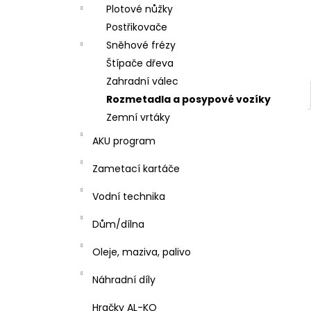
l
Plotové nůžky
Postřikovače
Sněhové frézy
Štípače dřeva
Zahradní válec
Rozmetadla a posypové vozíky
Zemní vrtáky
AKU program
Zametací kartáče
Vodní technika
Dům/dílna
Oleje, maziva, palivo
Náhradní díly
Hračky AL-KO