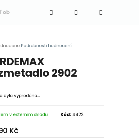
Hledat
Přihlášení
Nákupní
í obchodu
Napište nám
Blog
Obchodní 
košík
rné
odnoceno
Podrobnosti hodnocení
cení
ERDEMAX
ktu
zmetadlo 2902
ček.
ka byla vyprodána…
dem v externím skladu
Kód:
4422
690 Kč
ná