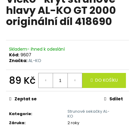
je
a
hlavy AL-KO GT 2000
0,0
z
j
originální díl 418690
5
í
hvězdiček.
t
?
Skladem- ihned k odeslání
Kód:
9607
Značka:
AL-KO
HLEDAT
89 Kč
DO KOŠÍKU
Měrná
cena:
D
Zeptat se
Sdílet
o
p
Strunové sekačky AL-
Kategorie
:
o
KO
r
Záruka
:
2 roky
u