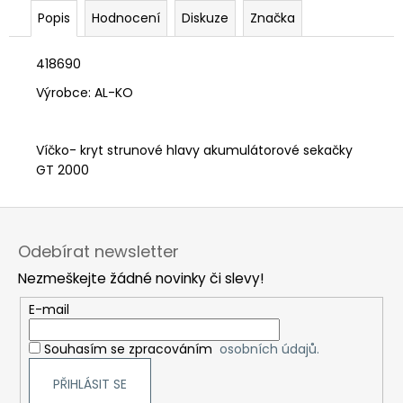
č
Popis
Hodnocení
Diskuze
Značka
u
j
e
418690
m
Výrobce: AL-KO
e
Víčko- kryt strunové hlavy akumulátorové sekačky
GT 2000
Z
á
Odebírat newsletter
p
Nezmeškejte žádné novinky či slevy!
a
t
E-mail
í
Souhasím se zpracováním
osobních údajů.
PŘIHLÁSIT SE