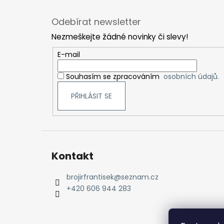
Z
á
Odebírat newsletter
p
Nezmeškejte žádné novinky či slevy!
a
t
E-mail
í
Souhasím se zpracováním
osobních údajů.
PŘIHLÁSIT SE
Kontakt
brojirfrantisek
@
seznam.cz
+420 606 944 283