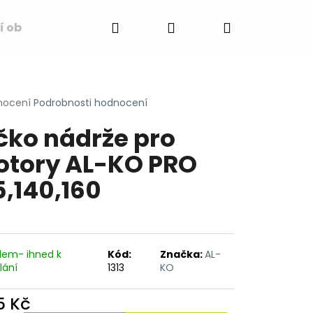
Hledat
Přihlášení
Nákupní
í obchodu
Napište nám
Blog
Obchodní 
košík
rné
nocení
Podrobnosti hodnocení
cení
čko nádrže pro
ktu
tory AL-KO PRO
5,140,160
ček.
dem- ihned k
Kód:
Značka:
AL-
lání
1313
KO
5 Kč