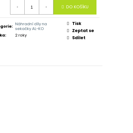
ná
DO KOŠÍKU
:
Tisk
Náhradní díly na
gorie
:
sekačky AL-KO
Zeptat se
ka
:
2 roky
Sdílet