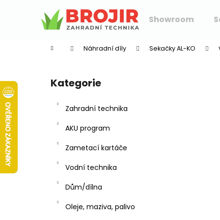
K
Přejít
na
o
Showroom
S
obsah
Zpět
Zpět
š
do
do
í
Náhradní díly
Sekačky AL-KO
k
obchodu
obchodu
P
o
Kategorie
Přeskočit
s
kategorie
t
Zahradní technika
r
a
AKU program
n
Zametací kartáče
n
í
Vodní technika
p
Dům/dílna
a
n
Oleje, maziva, palivo
e