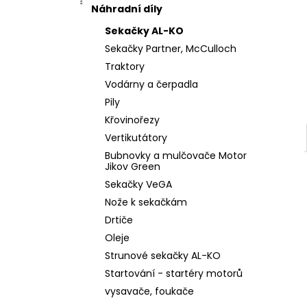
l
Náhradní díly
Sekačky AL-KO
Sekačky Partner, McCulloch
Traktory
Vodárny a čerpadla
Pily
Křovinořezy
Vertikutátory
Bubnovky a mulčovače Motor
Jikov Green
Sekačky VeGA
Nože k sekačkám
Drtiče
Oleje
Strunové sekačky AL-KO
Startování - startéry motorů
vysavače, foukače