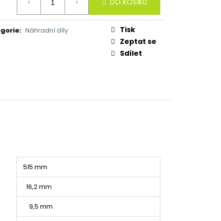
DO KOŠÍKU
:
Tisk
gorie
:
Náhradní díly
Zeptat se
Sdílet
515 mm
16,2 mm
9,5 mm