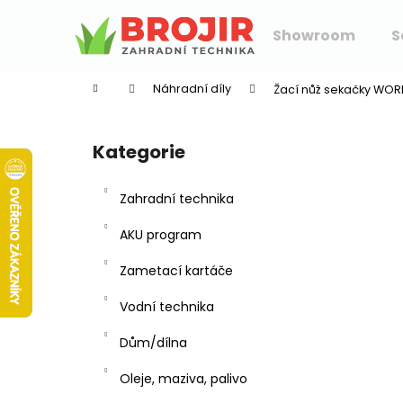
K
Přejít
na
o
Showroom
S
obsah
Zpět
Zpět
š
do
do
í
Náhradní díly
Žací nůž sekačky WORL
k
obchodu
obchodu
P
o
Kategorie
Přeskočit
s
kategorie
t
Zahradní technika
r
a
AKU program
n
Zametací kartáče
n
í
Vodní technika
p
Dům/dílna
a
n
Oleje, maziva, palivo
e