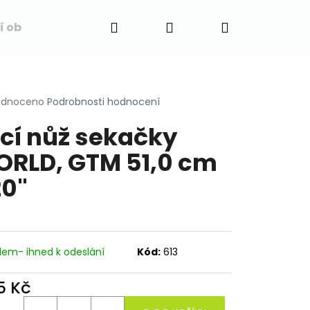
Hledat
Přihlášení
Nákupní
í obchodu
Napište nám
Blog
Obchodní 
košík
rné
odnoceno
Podrobnosti hodnocení
cení
cí nůž sekačky
ktu
RLD, GTM 51,0 cm
20"
ček.
dem- ihned k odeslání
Kód:
613
5 Kč
ná