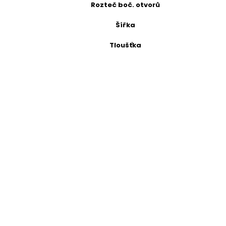
Rozteč boč. otvorů
Šířka
Tloušťka