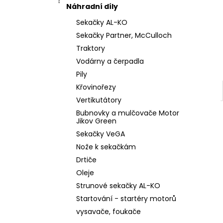
l
Náhradní díly
Sekačky AL-KO
Sekačky Partner, McCulloch
Traktory
Vodárny a čerpadla
Pily
Křovinořezy
Vertikutátory
Bubnovky a mulčovače Motor
Jikov Green
Sekačky VeGA
Nože k sekačkám
Drtiče
Oleje
Strunové sekačky AL-KO
Startování - startéry motorů
vysavače, foukače