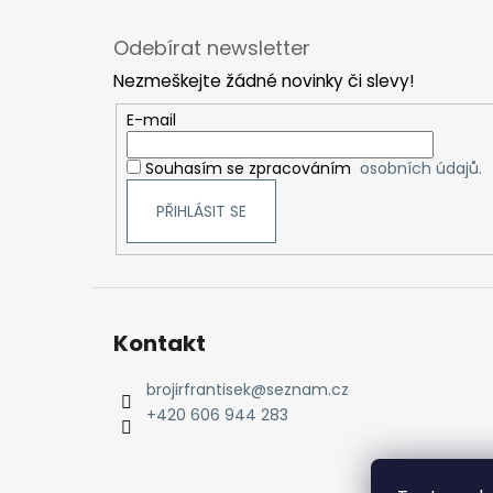
Z
á
Odebírat newsletter
p
Nezmeškejte žádné novinky či slevy!
a
t
E-mail
í
Souhasím se zpracováním
osobních údajů.
PŘIHLÁSIT SE
Kontakt
brojirfrantisek
@
seznam.cz
+420 606 944 283