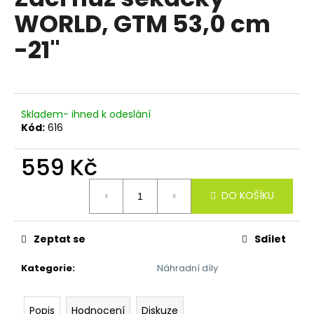
je
a
WORLD, GTM 53,0 cm
0,0
z
j
-21"
5
í
hvězdiček.
t
?
Skladem- ihned k odeslání
Kód:
616
559 Kč
HLEDAT
Měrná
DO KOŠÍKU
cena:
D
o
Zeptat se
Sdílet
p
o
Kategorie
:
Náhradní díly
r
u
Popis
Hodnocení
Diskuze