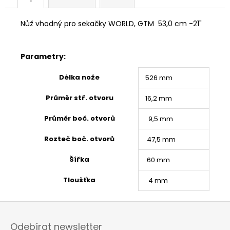
č
u
j
Nůž vhodný pro sekačky WORLD, GTM 53,0 cm -21"
e
m
e
Parametry:
Délka nože
526 mm
Průměr stř. otvoru
16,2 mm
Průměr boč. otvorů
9,5 mm
Rozteč boč. otvorů
47,5 mm
Šířka
60 mm
Tloušťka
4 mm
Z
á
Odebírat newsletter