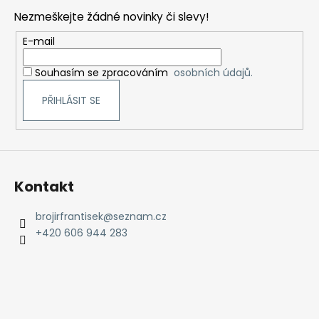
p
Nezmeškejte žádné novinky či slevy!
a
t
E-mail
í
Souhasím se zpracováním
osobních údajů.
PŘIHLÁSIT SE
Kontakt
brojirfrantisek
@
seznam.cz
+420 606 944 283