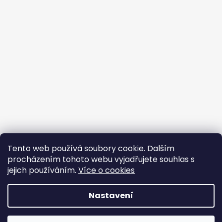
Tento web používá soubory cookie. Dalším
procházením tohoto webu vyjadřujete souhlas s
jejich používáním.
Více o cookies
Vytvořil Shoptet
Nastavení
Copyright 2026
BROJIR.EU - prodej,servis zahradní
techniky AL-KO,prodej náhradních dílů AL-
DOVOLENÁ 10. 8. – 14. 8. V tomto období je prodejna, e-shop i
KO,sekačky,pily křovinořezy,čerpadla,vodárny.
.