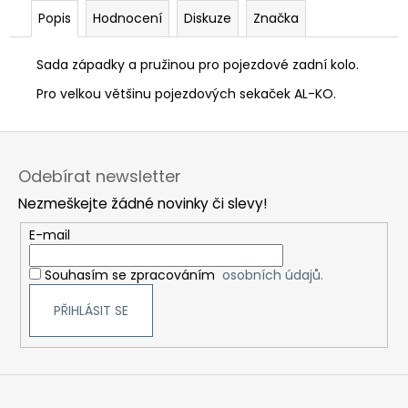
č
Popis
Hodnocení
Diskuze
Značka
u
j
e
Sada západky a pružinou pro pojezdové zadní kolo.
m
Pro velkou většinu pojezdových sekaček AL-KO.
e
Z
á
Odebírat newsletter
p
Nezmeškejte žádné novinky či slevy!
a
t
E-mail
í
Souhasím se zpracováním
osobních údajů.
PŘIHLÁSIT SE