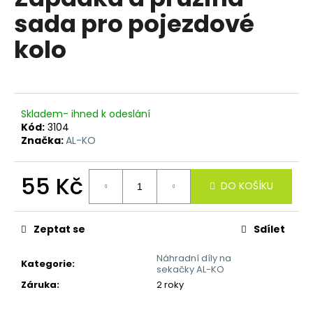
je
a
sada pro pojezdové
0,0
z
j
kolo
5
í
hvězdiček.
t
?
Skladem- ihned k odeslání
Kód:
3104
Značka:
AL-KO
HLEDAT
55 Kč
DO KOŠÍKU
Měrná
cena:
D
Zeptat se
Sdílet
o
p
Náhradní díly na
Kategorie
:
o
sekačky AL-KO
r
Záruka
:
2 roky
u