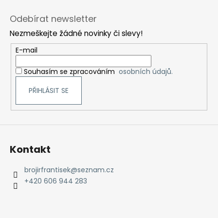
Z
á
Odebírat newsletter
p
Nezmeškejte žádné novinky či slevy!
a
t
E-mail
í
Souhasím se zpracováním
osobních údajů.
PŘIHLÁSIT SE
Kontakt
brojirfrantisek
@
seznam.cz
+420 606 944 283