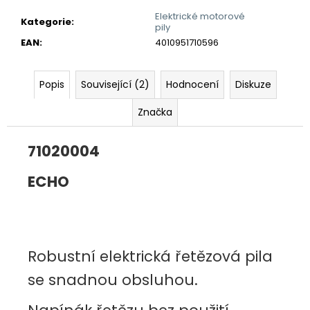
č
u
Elektrické motorové
Kategorie
:
pily
j
EAN
:
4010951710596
e
m
e
Popis
Související (2)
Hodnocení
Diskuze
Značka
71020004
ECHO
Robustní elektrická řetězová pila
se snadnou obsluhou.