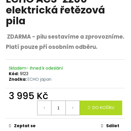
je
R
a
elektrická řetězová
0,0
z
j
M
pila
5
í
hvězdiček.
A
t
ZDARMA - pilu sestavíme a zprovozníme.
?
Platí pouze při osobním odběru.
HLEDAT
Skladem- ihned k odeslání
Kód:
9123
Značka:
ECHO japan
3 995 Kč
D
o
Měrná
p
DO KOŠÍKU
cena:
o
r
u
Zeptat se
Sdílet