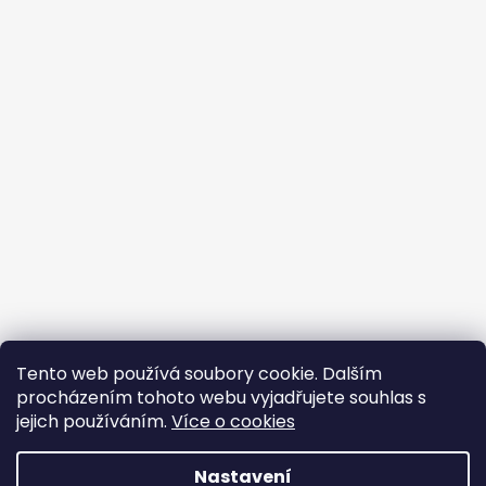
Tento web používá soubory cookie. Dalším
procházením tohoto webu vyjadřujete souhlas s
jejich používáním.
Více o cookies
Vytvořil Shoptet
Nastavení
Copyright 2026
BROJIR.EU - prodej,servis zahradní