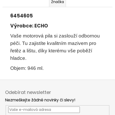
č
Značka
u
j
6454605
e
m
Výrobce: ECHO
e
Vaše motorová pila si zaslouží odbornou
péči. Tu zajistíte kvalitním mazivem pro
řetěz a lištu, díky kterému vše poběží
hladce.
Objem: 946 ml.
Z
á
Odebírat newsletter
p
Nezmeškejte žádné novinky či slevy!
a
t