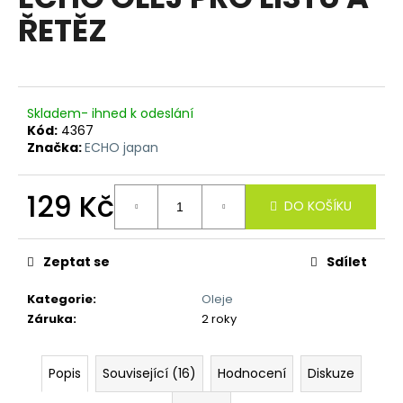
je
a
ŘETĚZ
0,0
z
j
5
í
hvězdiček.
t
?
Skladem- ihned k odeslání
Kód:
4367
Značka:
ECHO japan
129 Kč
DO KOŠÍKU
HLEDAT
Měrná
cena:
Zeptat se
Sdílet
D
Kategorie
:
Oleje
o
Záruka
:
2 roky
p
o
r
Popis
Související (16)
Hodnocení
Diskuze
u