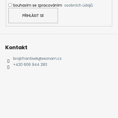
í
Souhasím se zpracováním
osobních údajů.
PŘIHLÁSIT SE
Kontakt
brojirfrantisek
@
seznam.cz
+420 606 944 283