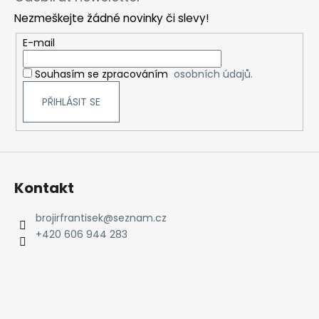
p
Nezmeškejte žádné novinky či slevy!
a
t
E-mail
í
Souhasím se zpracováním
osobních údajů.
PŘIHLÁSIT SE
Kontakt
brojirfrantisek
@
seznam.cz
+420 606 944 283