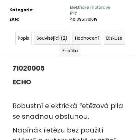
č
u
Elektrické motorové
Kategorie
:
pily
j
EAN
:
4010951710619
e
m
e
Popis
Související (2)
Hodnocení
Diskuze
Značka
71020005
ECHO
Robustní elektrická řetězová pila
se snadnou obsluhou.
Napínák řetězu bez použití