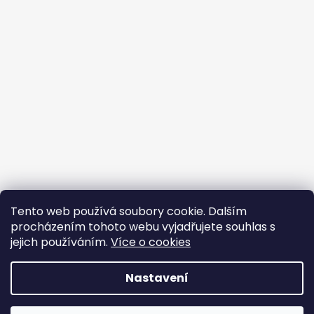
Tento web používá soubory cookie. Dalším
procházením tohoto webu vyjadřujete souhlas s
jejich používáním.
Více o cookies
Vytvořil Shoptet
Nastavení
Copyright 2026
BROJIR.EU - prodej,servis zahradní
techniky AL-KO,prodej náhradních dílů AL-
DOVOLENÁ 10. 8. – 14. 8. V tomto období je prodejna, e-shop i
KO,sekačky,pily křovinořezy,čerpadla,vodárny.
.