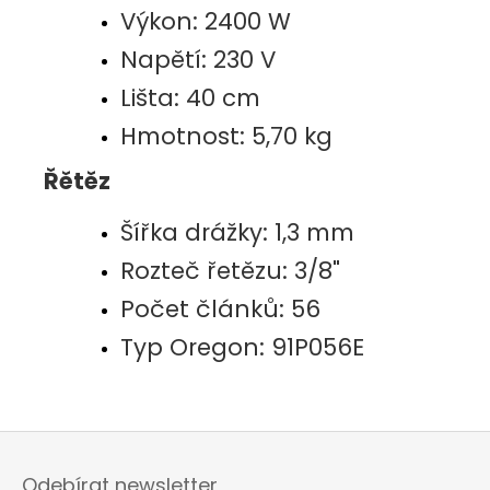
Výkon: 2400 W
Napětí: 230 V
Lišta: 40 cm
Hmotnost: 5,70 kg
Řětěz
Šířka drážky: 1,3 mm
Rozteč řetězu: 3/8"
Počet článků: 56
Typ Oregon:
91P056E
Z
á
Odebírat newsletter