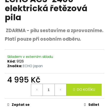
je
R
a
elektrická řetězová
0,0
z
j
M
pila
5
í
hvězdiček.
A
t
ZDARMA - pilu sestavíme a zprovozníme.
?
Platí pouze při osobním odběru.
HLEDAT
Skladem v externím skladu
Kód:
9126
Značka:
ECHO japan
4 995 Kč
D
o
Měrná
p
DO KOŠÍKU
cena:
o
r
u
Zeptat se
Sdílet