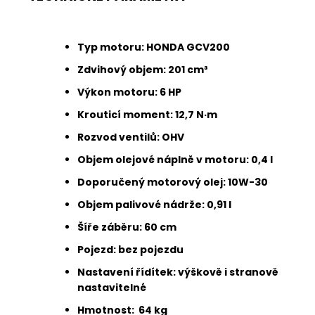
Typ motoru: HONDA GCV200
Zdvihový objem: 201 cm³
Výkon motoru: 6 HP
Krouticí moment: 12,7 N·m
Rozvod ventilů: OHV
Objem olejové náplně v motoru: 0,4 l
Doporučený motorový olej: 10W-30
Objem palivové nádrže: 0,91 l
Šíře záběru: 60 cm
Pojezd: bez pojezdu
Nastavení řídítek: výškově i stranově
nastavitelné
Hmotnost: 64 kg