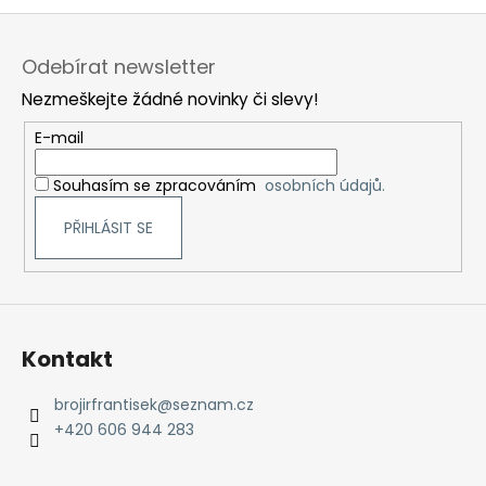
Z
á
Odebírat newsletter
p
Nezmeškejte žádné novinky či slevy!
a
t
E-mail
í
Souhasím se zpracováním
osobních údajů.
PŘIHLÁSIT SE
Kontakt
brojirfrantisek
@
seznam.cz
+420 606 944 283