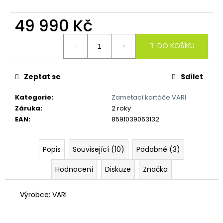
č
u
49 990 Kč
j
e
Měrná
m
DO KOŠÍKU
cena:
e
Zeptat se
Sdílet
Kategorie
:
Zametací kartáče VARI
Záruka
:
2 roky
EAN
:
8591039063132
Popis
Související (10)
Podobné (3)
Hodnocení
Diskuze
Značka
Výrobce: VARI