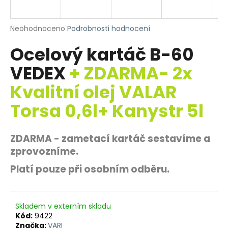
R
a
j
M
Průměrné
Neohodnoceno
Podrobnosti hodnocení
í
hodnocení
Ocelový kartáč B-60
produktu
A
t
je
?
VEDEX
+ ZDARMA- 2x
0,0
z
Kvalitní olej VALAR
5
hvězdiček.
Torsa 0,6l+ Kanystr 5l
HLEDAT
ZDARMA - zametací kartáč sestavíme a
zprovozníme.
D
Platí pouze při osobním odběru.
o
p
o
r
Skladem v externím skladu
Kód:
9422
u
Značka:
VARI