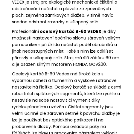
VEDEX je stroj pro ekologické mechanické čištění a
odstraňování nečistot a plevele ze zpevněných
ploch, zejména zámkových dlažeb. V zimě navíc
snadno odstraní zmrazky a ušlapaný sníh.
Profesionální
ocelový kartáč B-60 VEDEX
je díky
možnosti nastavení bočního sklonu zároveň velkým
pomocníkem při úklidu nečistot podél obrubníků a
jinak nedostupných míst. Také s ním lze odklízet
přimrzlý a ušlapaný sníh. Stroj má šíři záběru 60 cm
a je osazen silným motorem HONDA GCV200.
Ocelový kartáč B-60 Vedex má široká kola s
výbornou adhezí a tlumením a výškově i stranově
nastavitelná řídítka. Ocelový kartáč se skládá z osmi
robustních splétaných segmentů, které lze rychle a
nezávisle na sobě nastavit či vyměnit díky
rychloupínacímu uzávěru. Čistící segmenty jsou
velmi účinné ale zároveň šetrné k povrchu dlažby je
lze je používat bez optického poškození i na
probarvené dlažby. Pomocí ovládací páky na
řídítkách lze hlavu s pracovním nástrojem vyklonit