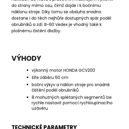
do strany mimo osu, čímž dojde i k bočnímu
náklonu stroje. Díky tomu se obsluha snadno
dostane i do těch nejhůře dostupných spár podél
obrubníků a zdí. B-60 Vedex je vhodný také k
plošnému čistění dlažby.
VÝHODY
výkonný motor HONDA GCV200
šíře záběru 60 cm
boční výkyv a náklon stroje pro snadné
čištění podél obrubníků
8 mohutných splétaných segmentů lze
rychle nastavit pomocí rychloupínacího
uzávěru
TECHNICKÉ PARAMETRY