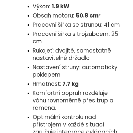
Výkon:
1.9 kW
Obsah motoru:
50.8
cm³
Pracovní šířka se strunou: 41 cm
Pracovní šířka s trojzubcem: 25
cm
Rukojeť: dvojité, samostatně
nastavitelné držadlo
Nastavení struny: automaticky
poklepem
Hmotnost:
7.7 kg
Komfortní popruh rozděluje
váhu rovnoměrně přes trup a
ramena.
Optimální kontrolu nad
přístrojem v každé situaci
zaručuje integrace ovládacích