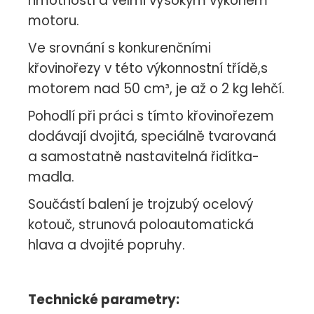
hmotností a velmi vysokým výkonem
motoru.
Ve srovnání s konkurenčními
křovinořezy v této výkonnostní třídě,s
motorem nad 50 cm³, je až o 2 kg lehčí.
Pohodlí při práci s tímto křovinořezem
dodávají dvojitá, speciálně tvarovaná
a samostatně nastavitelná řidítka-
madla.
Součástí balení je trojzubý ocelový
kotouč, strunová poloautomatická
hlava a dvojité popruhy.
Technické parametry: