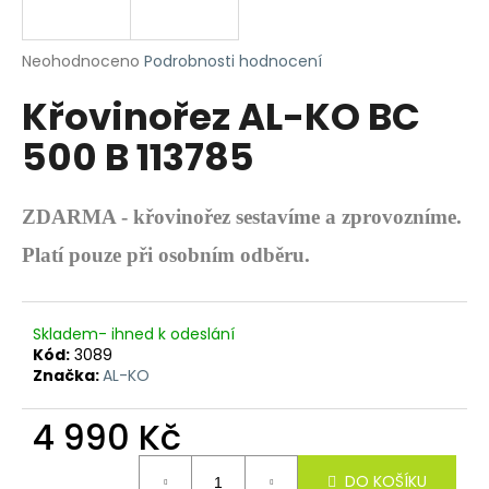
R
a
j
M
Průměrné
Neohodnoceno
Podrobnosti hodnocení
í
hodnocení
Křovinořez AL-KO BC
produktu
A
t
je
?
500 B 113785
0,0
z
5
hvězdiček.
ZDARMA - křovinořez sestavíme a zprovozníme.
HLEDAT
Platí pouze při osobním odběru.
Skladem- ihned k odeslání
D
Kód:
3089
o
Značka:
AL-KO
p
o
4 990 Kč
r
Měrná
u
DO KOŠÍKU
cena: