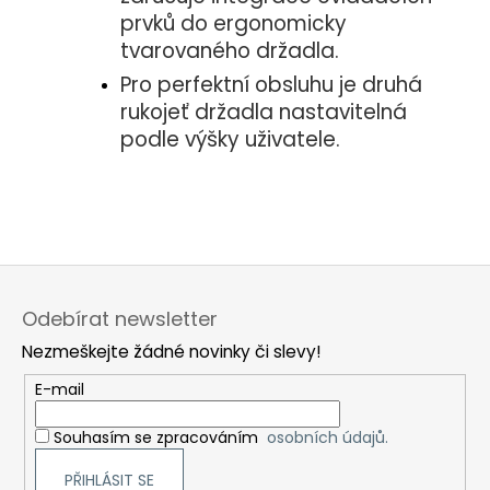
prvků do ergonomicky
tvarovaného držadla.
Pro perfektní obsluhu je druhá
rukojeť držadla nastavitelná
podle výšky uživatele.
Z
á
Odebírat newsletter
p
Nezmeškejte žádné novinky či slevy!
a
t
E-mail
í
Souhasím se zpracováním
osobních údajů.
PŘIHLÁSIT SE