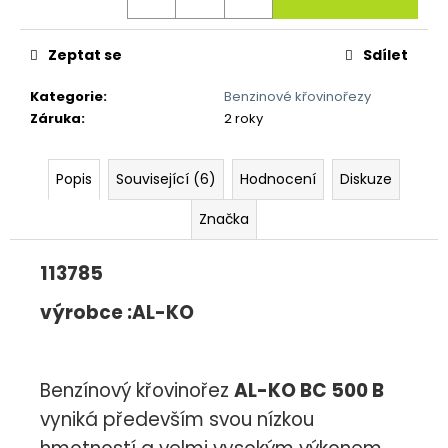
č
u
j
Zeptat se
Sdílet
e
m
Kategorie
:
Benzinové křovinořezy
e
Záruka
:
2 roky
Popis
Související (6)
Hodnocení
Diskuze
Značka
113785
výrobce :AL-KO
Benzínový křovinořez
AL-KO BC 500 B
vyniká především svou nízkou