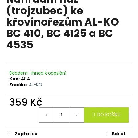
je
a
(trojzubec) ke
0,0
z
j
křovinořezům AL-KO
5
í
hvězdiček.
BC 410, BC 4125 a BC
t
?
4535
HLEDAT
Skladem- ihned k odeslání
Kód:
484
Značka:
AL-KO
D
359 Kč
o
Měrná
p
DO KOŠÍKU
cena:
o
r
u
Zeptat se
Sdílet