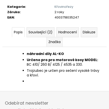
č
u
Kategorie
:
Křovinořezy
j
Záruka
:
2 roky
e
EAN
:
4003718035247
m
e
Popis
Související (2)
Hodnocení
Diskuze
Značka
náhradní díly AL-KO
Určeno pro pro motorové kosy MODEL:
BC 410/ 260 B/ 4125 / 4535 a 330.
Trojzubec je určen pro sečení vysoké trávy
a křoví.
Z
á
Odebírat newsletter
p