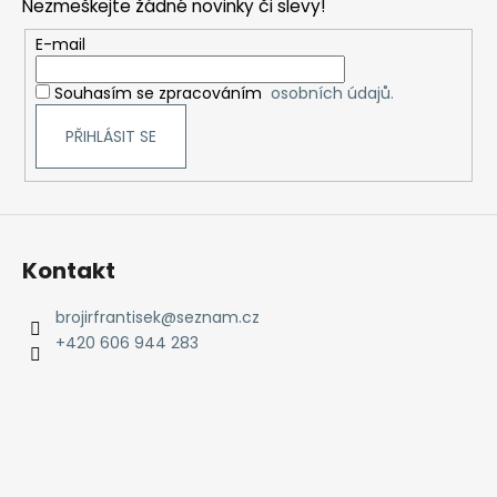
Nezmeškejte žádné novinky či slevy!
a
t
E-mail
í
Souhasím se zpracováním
osobních údajů.
PŘIHLÁSIT SE
Kontakt
brojirfrantisek
@
seznam.cz
+420 606 944 283