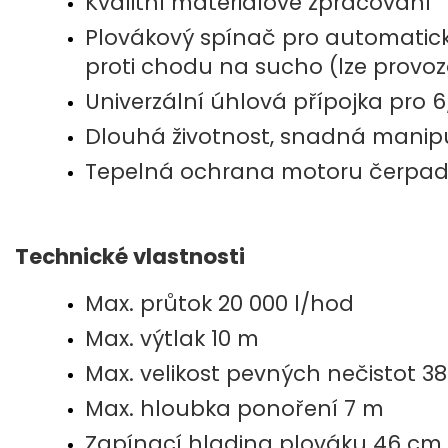
Kvalitní materiálové zpracování
Plovákový spínač pro automatic
proti chodu na sucho (lze provo
Univerzální úhlová přípojka pro 
Dlouhá životnost, snadná manipu
Tepelná ochrana motoru čerpad
Technické vlastnosti
Max. průtok 20 000 l/hod
Max. výtlak 10 m
Max. velikost pevných nečistot 
Max. hloubka ponoření 7 m
Zapínací hladina plováku 46 cm (l