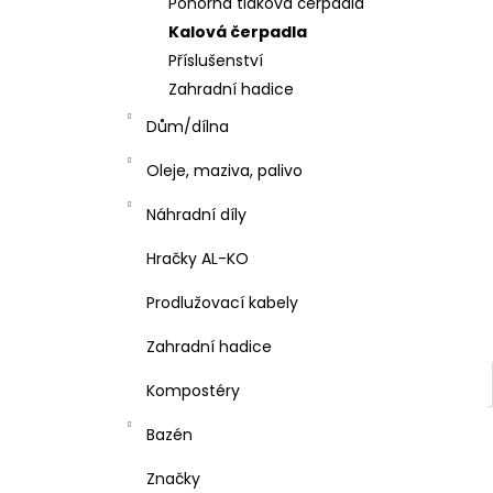
Ponorná tlaková čerpadla
l
Kalová čerpadla
Příslušenství
Zahradní hadice
Dům/dílna
Oleje, maziva, palivo
Náhradní díly
Hračky AL-KO
Prodlužovací kabely
Zahradní hadice
Kompostéry
Bazén
Značky