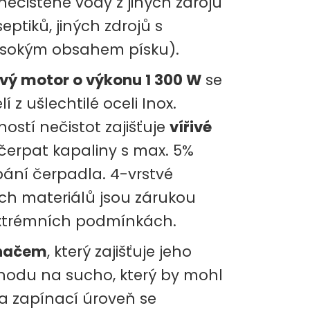
ečištěné vody z jiných zdrojů
ptiků, jiných zdrojů s
vysokým obsahem písku).
vý motor o výkonu 1 300 W
se
z ušlechtilé oceli Inox.
ostí nečistot zajišťuje
vířivé
 čerpat kapaliny s max. 5%
pání čerpadla. 4-vrstvé
ích materiálů jsou zárukou
 extrémních podmínkách.
ínačem
, který zajišťuje jeho
chodu na sucho, který by mohl
na zapínací úroveň se