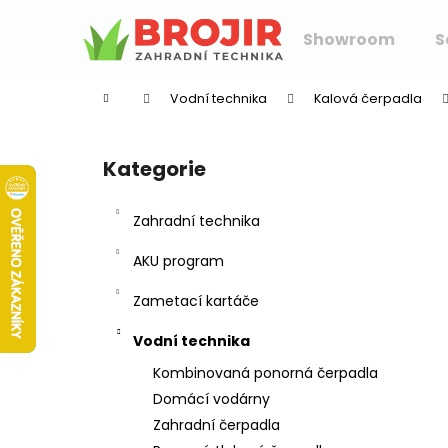
K
Přejít
na
o
Showroom
S
obsah
Zpět
Zpět
š
do
do
í
Vodní technika
Kalová čerpadla
k
obchodu
obchodu
P
o
Kategorie
Přeskočit
s
kategorie
t
Zahradní technika
r
a
AKU program
n
Zametací kartáče
n
í
Vodní technika
p
Kombinovaná ponorná čerpadla
a
Domácí vodárny
n
Zahradní čerpadla
e