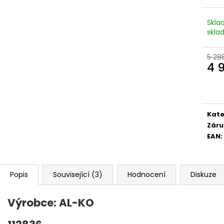
A
Skla
skla
R
5 28
4 
Měr
M
cena
Kate
A
Záru
EAN
:
Popis
Související (3)
Hodnocení
Diskuze
Výrobce: AL-KO