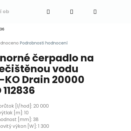
Hledat
Přihlášení
Nákupní
í obchodu
Napište nám
Blog
Obchodní 
836
košík
rné
odnoceno
Podrobnosti hodnocení
cení
norné čerpadlo na
ktu
ečištěnou vodu
-KO Drain 20000
ček.
 112836
průtok [l/hod]
:
20 000
výtlak [m]
:
10
hodnost [mm]
:
38
vitý výkon [W]
:
1 300