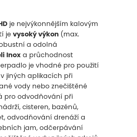
HD
je nejvýkonnějším kalovým
í je
vysoký výkon
(max.
 robustní a odolná
li
Inox
a průchodnost
Čerpadlo je vhodné pro použití
 jiných aplikacích při
ované vody nebo znečištěné
á pro odvodňování při
ádrží, cisteren, bazénů,
t, odvodňování drenáží a
vebních jam, odčerpávání