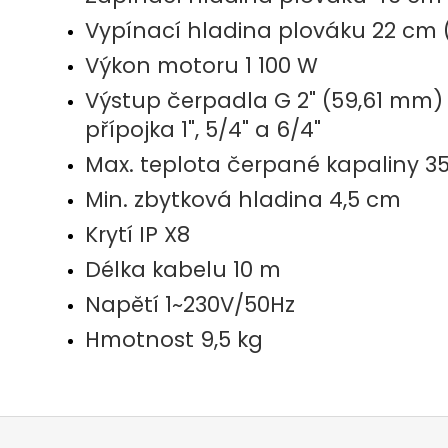
Vypínací hladina plováku 22 cm (l
Výkon motoru 1 100 W
Výstup čerpadla G 2" (59,61 mm)
přípojka 1", 5/4" a 6/4"
Max. teplota čerpané kapaliny 3
Min. zbytková hladina 4,5 cm
Krytí IP X8
Délka kabelu 10 m
Napětí 1~230V/50Hz
Hmotnost 9,5 kg