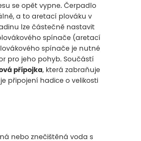
esu se opět vypne. Čerpadlo
ně, a to aretací plováku v
ladinu lze částečně nastavit
lovákového spínače (aretací
plovákového spínače je nutné
or pro jeho pohyb. Součástí
lová přípojka
, která zabraňuje
připojení hadice o velikosti
vaná nebo znečištěná voda s