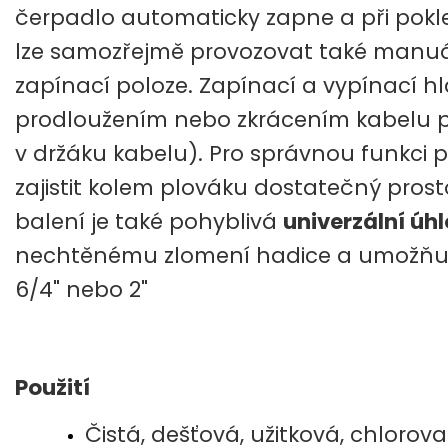
čerpadlo automaticky zapne a při pokl
lze samozřejmě provozovat také manuál
zapínací poloze. Zapínací a vypínací h
prodloužením nebo zkrácením kabelu p
v držáku kabelu). Pro správnou funkci 
zajistit kolem plováku dostatečný prost
balení je také pohyblivá
univerzální úh
nechtěnému zlomení hadice a umožňuje 
6/4" nebo 2"
Použití
Čistá, dešťová, užitková, chloro