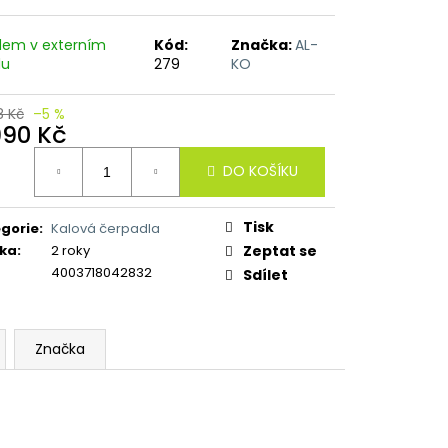
dem v externím
Kód:
Značka:
AL-
du
279
KO
8 Kč
–5 %
990 Kč
ná
DO KOŠÍKU
:
Tisk
gorie
:
Kalová čerpadla
ka
:
2 roky
Zeptat se
4003718042832
Sdílet
Značka