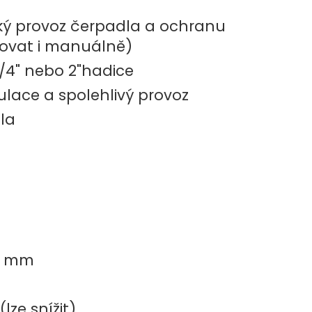
ký provoz čerpadla a ochranu
zovat i manuálně)
6/4" nebo 2"hadice
lace a spolehlivý provoz
la
38 mm
ze snížit)