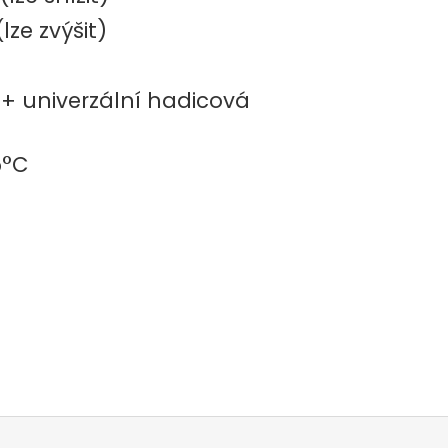
ze zvýšit)
 + univerzální hadicová
5°C