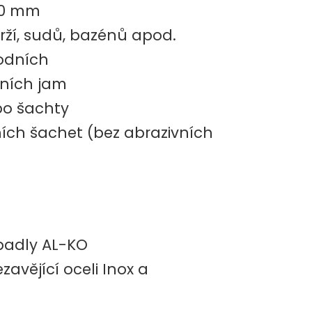
 30 mm
ží, sudů, bazénů apod.
odních
ních jam
bo šachty
ích šachet (bez abrazivních
rpadly AL-KO
zavějící oceli Inox a