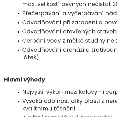
max. velikostí pevných nečistot
Přečerpávání a vyčerpávání nádr
Odvodňování při zatopení a pov
Odvodňování otevřených staveb
Čerpání vody z mělké studny ne
Odvodňování drenáží a trativodn
látek)
Hlavní výhody
Nejvyšší výkon mezi kalovými če
Vysoká odolnost díky plášti z nere
kvalitnímu těsnění