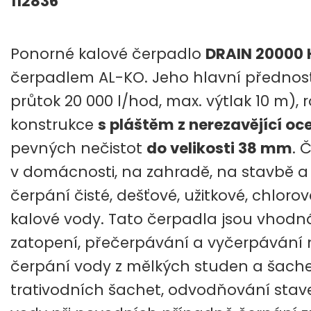
112836
Ponorné kalové čerpadlo
DRAIN 20000 
čerpadlem AL-KO. Jeho hlavní přednost
průtok 20 000 l/hod, max. výtlak 10 m),
konstrukce
s pláštěm z nerezavějící oce
pevných nečistot
do velikosti 38 mm
. 
v domácnosti, na zahradě, na stavbě a v
čerpání čisté, dešťové, užitkové, chlor
kalové vody. Tato čerpadla jsou vhodn
zatopení, přečerpávání a vyčerpávání n
čerpání vody z mělkých studen a šache
trativodních šachet, odvodňování sta