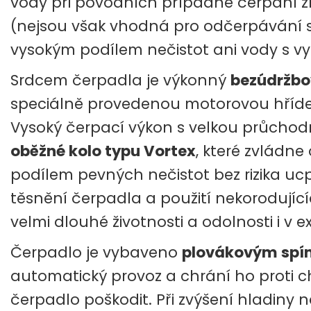
vody při povodních případně čerpání zn
(nejsou však vhodná pro odčerpávání se
vysokým podílem nečistot ani vody s 
Srdcem čerpadla je výkonný
bezúdržbo
speciálně provedenou motorovou hřídelí 
Vysoký čerpací výkon s velkou průchodn
oběžné kolo typu Vortex
, které zvládne
podílem pevných nečistot bez rizika uc
těsnění čerpadla a použití nekorodujíc
velmi dlouhé životnosti a odolnosti i v
Čerpadlo je vybaveno
plovákovým sp
automatický provoz a chrání ho proti 
čerpadlo poškodit. Při zvýšení hladiny 