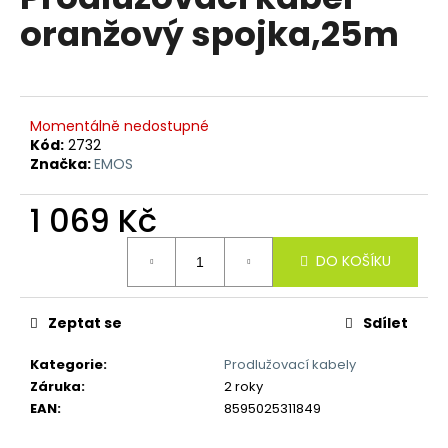
je
a
oranžový spojka,25m
0,0
z
j
5
í
hvězdiček.
t
?
Momentálně nedostupné
Kód:
2732
Značka:
EMOS
1 069 Kč
HLEDAT
Měrná
DO KOŠÍKU
cena:
D
Zeptat se
Sdílet
o
p
Kategorie
:
Prodlužovací kabely
o
Záruka
:
2 roky
r
EAN
:
8595025311849
u