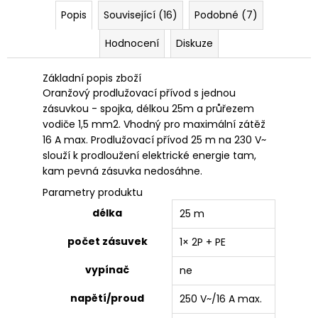
č
Popis
Související (16)
Podobné (7)
u
j
Hodnocení
Diskuze
e
m
e
Základní popis zboží
Oranžový prodlužovací přívod s jednou
zásuvkou - spojka, délkou 25m a průřezem
vodiče 1,5 mm2. Vhodný pro maximální zátěž
16 A max. Prodlužovací přívod 25 m na 230 V~
slouží k prodloužení elektrické energie tam,
kam pevná zásuvka nedosáhne.
Parametry produktu
délka
25 m
počet zásuvek
1× 2P + PE
vypínač
ne
napětí/proud
250 V~/16 A max.