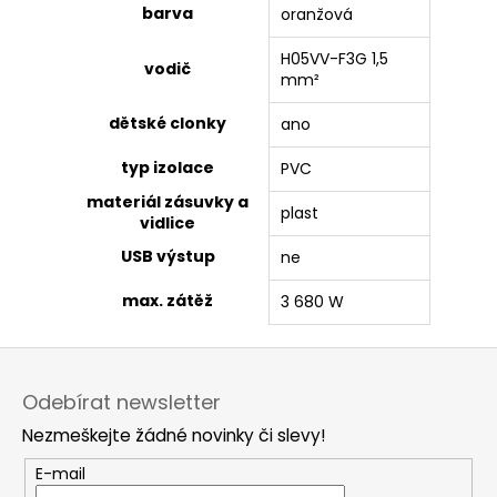
barva
oranžová
H05VV-F3G 1,5
vodič
mm²
dětské clonky
ano
typ izolace
PVC
materiál zásuvky a
plast
vidlice
USB výstup
ne
max. zátěž
3 680 W
Z
á
Odebírat newsletter
p
Nezmeškejte žádné novinky či slevy!
a
t
E-mail