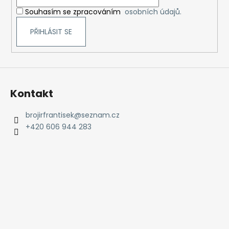
í
Souhasím se zpracováním
osobních údajů.
PŘIHLÁSIT SE
Kontakt
brojirfrantisek
@
seznam.cz
+420 606 944 283