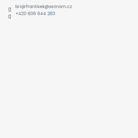
brojirfrantisek
@
seznam.cz
+420 606 944 283