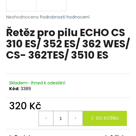
a
j
Průměrné
Neohodnoceno
Podrobnosti hodnocení
í
hodnocení
Řetěz pro pilu ECHO CS
produktu
t
je
?
310 ES/ 352 ES/ 362 WES/
0,0
z
CS- 362TES/ 3510 ES
5
hvězdiček.
HLEDAT
Skladem- ihned k odeslání
Kód:
3389
D
320 Kč
o
p
Měrná
o
DO KOŠÍKU
cena:
r
u