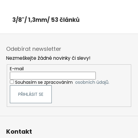
3/8"/ 1,3mm/ 53 článků
Z
á
Odebírat newsletter
p
Nezmeškejte žádné novinky či slevy!
a
t
E-mail
í
Souhasím se zpracováním
osobních údajů.
PŘIHLÁSIT SE
Kontakt