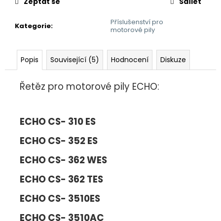
č
Zeptat se
Sdílet
u
j
Příslušenství pro
Kategorie
:
motorové pily
e
m
e
Popis
Související (5)
Hodnocení
Diskuze
Řetěz pro motorové pily ECHO:
ECHO CS- 310 ES
ECHO CS- 352 ES
ECHO CS- 362 WES
ECHO CS- 362 TES
ECHO CS- 3510ES
ECHO CS- 3510AC