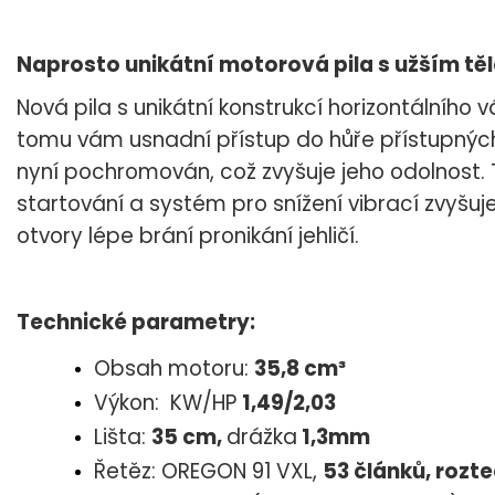
Naprosto unikátní motorová pila s užším t
Nová pila s unikátní konstrukcí horizontálního 
tomu vám usnadní přístup do hůře přístupných 
nyní pochromován, což zvyšuje jeho odolnost. 
startování a systém pro snížení vibrací zvyšuje
otvory lépe brání pronikání jehličí.
Technické parametry:
Obsah motoru:
35,8 cm³
Výkon: KW/HP
1,49/2,03
Lišta:
35 cm
,
drážka
1,3mm
Řetěz: OREGON 91 VXL,
53
článků, rozte