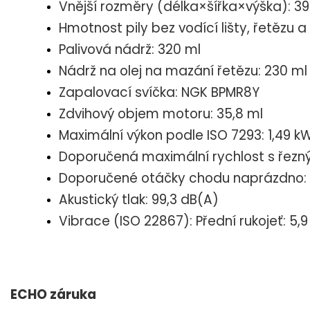
Vnější rozměry (délka×šířka×výška):
Hmotnost pily bez vodící lišty, řetězu 
Palivová nádrž: 320 ml
Nádrž na olej na mazání řetězu: 230 ml
Zapalovací svíčka: NGK BPMR8Y
Zdvihový objem motoru: 35,8 ml
Maximální výkon podle ISO 7293: 1,49 k
Doporučená maximální rychlost s řezným
Doporučené otáčky chodu naprázdno: 
Akustický tlak: 99,3 dB(A)
Vibrace (ISO 22867): Přední rukojeť: 5,9
ECHO záruka