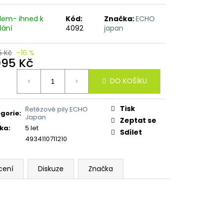
dem- ihned k
Kód:
Značka:
ECHO
lání
4092
japan
5 Kč
–16 %
995 Kč
ná
DO KOŠÍKU
:
Tisk
Řetězové pily ECHO
gorie
:
Japan
Zeptat se
ka
:
5 let
Sdílet
4934110711210
cení
Diskuze
Značka