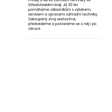
Prodej a servis zahradní techniky ve
Středočeském kraji. Již 30 let
pomáháme zákazníkům s výběrem,
servisem a opravami zahradní techniky.
Zakoupený stroj sestavíme,
předvedeme a postaráme se o něj i po
záruce.