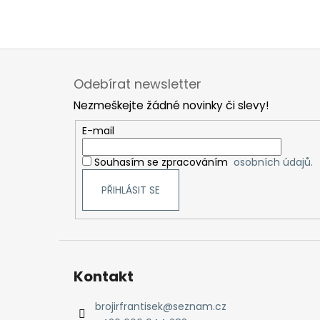
Z
á
Odebírat newsletter
p
Nezmeškejte žádné novinky či slevy!
a
t
E-mail
í
Souhasím se zpracováním
osobních údajů.
PŘIHLÁSIT SE
Kontakt
brojirfrantisek
@
seznam.cz