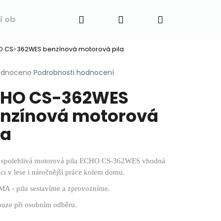
Hledat
Přihlášení
Nákupní
í obchodu
Napište nám
Blog
Obchodní 
 CS-362WES benzínová motorová pila
košík
rné
odnoceno
Podrobnosti hodnocení
cení
HO CS-362WES
ktu
nzínová motorová
la
ček.
a spolehlivá motorová pila ECHO CS-362WES vhodná
áci v lese i náročnější práce kolem domu.
 - pilu sestavíme a zprovozníme.
pouze při osobním odběru.