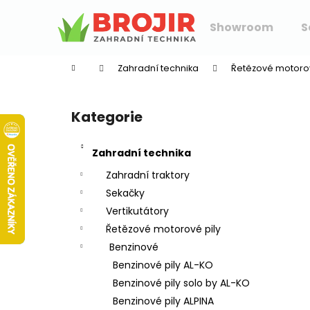
K
Přejít
na
o
Showroom
S
obsah
Zpět
Zpět
š
do
do
í
Zahradní technika
Řetězové motorov
k
obchodu
obchodu
P
o
Kategorie
Přeskočit
s
kategorie
t
Zahradní technika
r
a
Zahradní traktory
n
Sekačky
n
Vertikutátory
í
Řetězové motorové pily
p
Benzinové
a
Benzinové pily AL-KO
n
Benzinové pily solo by AL-KO
e
Benzinové pily ALPINA