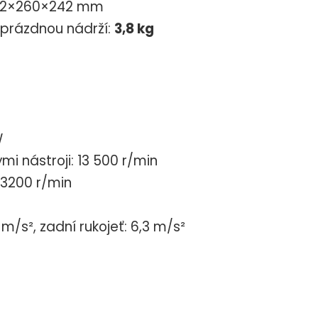
 392×260×242 mm
a prázdnou nádrží:
3,8 kg
W
i nástroji: 13 500 r/min
3200 r/min
 m/s², zadní rukojeť: 6,3 m/s²