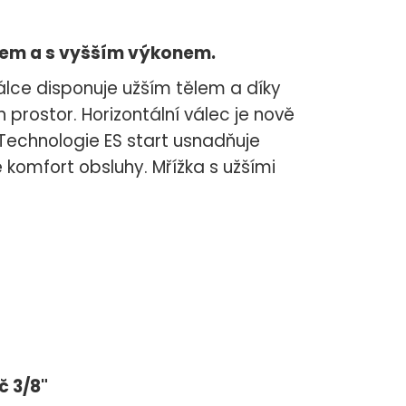
ělem a s vyšším výkonem.
válce disponuje užším tělem a díky
prostor. Horizontální válec je nově
Technologie ES start usnadňuje
 komfort obsluhy. Mřížka s užšími
č 3/8"