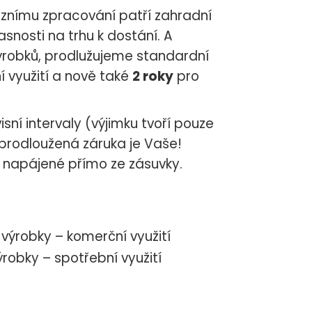
ciznímu zpracování patří zahradní
snosti na trhu k dostání. A
ýrobků, prodlužujeme standardní
 využití a nově také
2 roky
pro
isní intervaly (výjimku tvoří pouze
 prodloužená záruka je Vaše!
 napájené přímo ze zásuvky.
výrobky – komerční využití
ýrobky – spotřební využití