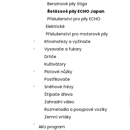
l
Benzinové pily Stiga
Řetězové pily ECHO Japan
Příslušenství pro pily ECHO
Elektrické
Příslušenství pro motorové pily
Křovinořezy a vyžínače
Vysavače a fukary
Drtiče
Kultivátory
Plotové nůžky
Postřikovače
Sněhové frézy
Štípače dřeva
Zahradní válec
Rozmetadla a posypové vozíky
Zemní vrtáky
AKU program