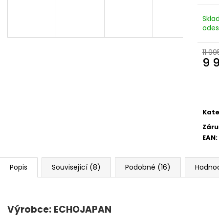
A
Skla
odes
R
11 99
9 
Měr
cena
M
Kate
A
Záru
EAN
:
Popis
Související (8)
Podobné (16)
Hodno
Výrobce:
ECHOJAPAN