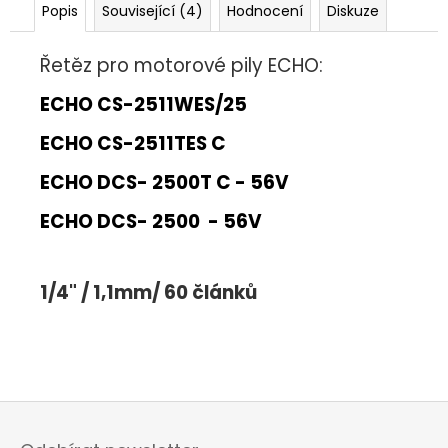
č
Popis
Související (4)
Hodnocení
Diskuze
u
j
Řetěz pro motorové pily ECHO:
e
m
ECHO CS-2511WES/25
e
ECHO CS-2511TES C
ECHO DCS- 2500T C - 56V
ECHO DCS- 2500 - 56V
1/4" / 1,1mm/ 60 článků
Z
á