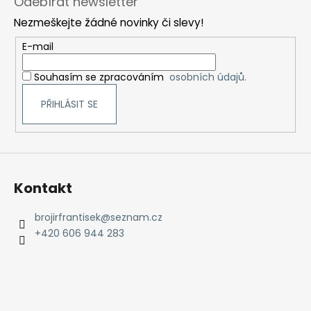
Odebírat newsletter
p
Nezmeškejte žádné novinky či slevy!
a
t
E-mail
í
Souhasím se zpracováním
osobních údajů.
PŘIHLÁSIT SE
Kontakt
brojirfrantisek
@
seznam.cz
+420 606 944 283