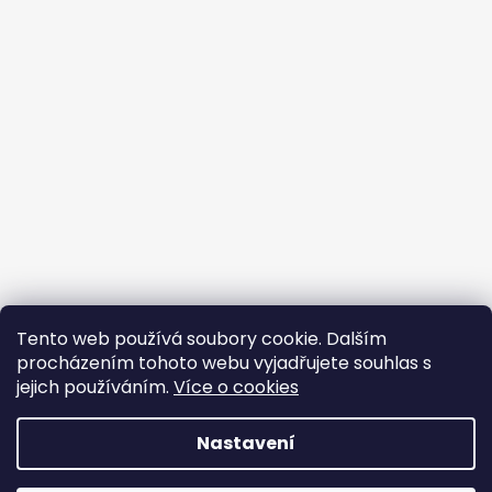
Tento web používá soubory cookie. Dalším
procházením tohoto webu vyjadřujete souhlas s
jejich používáním.
Více o cookies
Vytvořil Shoptet
Nastavení
Copyright 2026
BROJIR.EU - prodej,servis zahradní
techniky AL-KO,prodej náhradních dílů AL-
DOVOLENÁ 10. 8. – 14. 8. V tomto období je prodejna, e-shop i