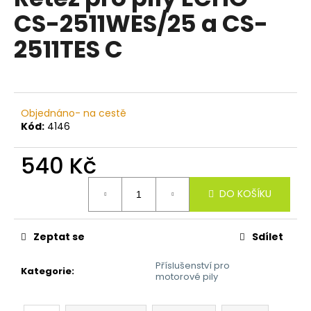
je
a
CS-2511WES/25 a CS-
0,0
z
j
2511TES C
5
í
hvězdiček.
t
?
Objednáno- na cestě
Kód:
4146
540 Kč
HLEDAT
Měrná
DO KOŠÍKU
cena:
D
o
Zeptat se
Sdílet
p
o
Příslušenství pro
Kategorie
:
motorové pily
r
u