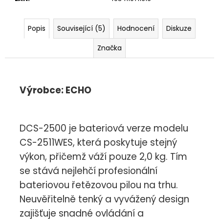
č
u
j
Popis
Související (5)
Hodnocení
Diskuze
e
m
Značka
e
Výrobce: ECHO
DCS-2500 je bateriová verze modelu
CS-2511WES, která poskytuje stejný
výkon, přičemž váží pouze 2,0 kg. Tím
se stává nejlehčí profesionální
bateriovou řetězovou pilou na trhu.
Neuvěřitelně tenký a vyvážený design
zajišťuje snadné ovládání a