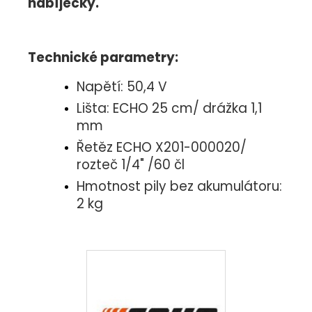
nabíječky.
Technické parametry:
Napětí: 50,4 V
Lišta: ECHO 25 cm/ drážka 1,1
mm
Řetěz ECHO X201-000020/
rozteč 1/4" /60 čl
Hmotnost pily bez akumulátoru:
2 kg