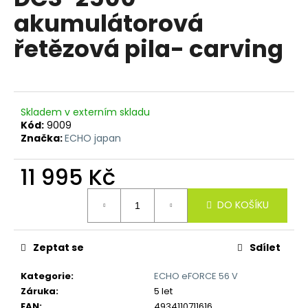
je
R
a
akumulátorová
0,0
z
j
M
řetězová pila- carving
5
í
hvězdiček.
A
t
?
Skladem v externím skladu
Kód:
9009
Značka:
ECHO japan
HLEDAT
11 995 Kč
Měrná
DO KOŠÍKU
cena:
D
o
p
Zeptat se
Sdílet
o
Kategorie
:
ECHO eFORCE 56 V
r
Záruka
:
5 let
u
EAN
:
4934110711616