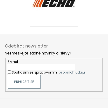
Z
á
Odebírat newsletter
p
Nezmeškejte žádné novinky či slevy!
a
t
E-mail
í
Souhasím se zpracováním
osobních údajů.
PŘIHLÁSIT SE