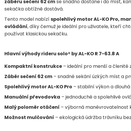
záběru sečení 62 cm
se snadno dostane i do míst, ka
sekačka obtížně dostává.
Tento model nabízí
spolehlivý motor AL-KO Pro, m
ovládání
, díky čemuž je ideální pro uživatele, kteří c
používat klasickou sekačku.
Hlavní výhody rideru solo® by AL-KO R 7-63.8 A
Kompaktní konstrukce
– ideální pro menší a členité 
Záběr sečení 62 cm
– snadné sekání úzkých míst a pr
Spolehlivý motor AL-KO Pro
– stabilní výkon a dlouhá 
Manuální převodovka
– jednoduché a spolehlivé ovlá
Malý poloměr otáčení
– výborná manévrovatelnost k
Možnost mulčování
– ekologická údržba trávníku bez