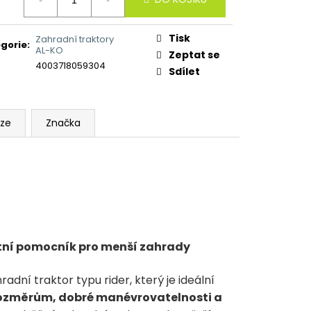
:
Tisk
Zahradní traktory
gorie
:
AL-KO
Zeptat se
4003718059304
Sdílet
uze
Značka
ktní pomocník pro menší zahrady
adní traktor typu rider, který je ideální
změrům, dobré manévrovatelnosti a