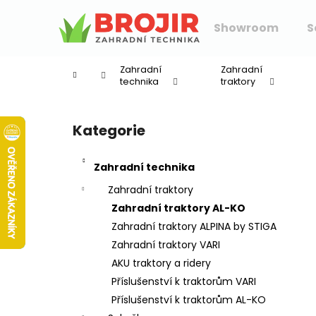
K
Přejít
na
o
Showroom
S
obsah
Zpět
Zpět
š
do
do
í
Zahradní
Zahradní
k
obchodu
obchodu
technika
traktory
P
o
Kategorie
Přeskočit
s
kategorie
t
Zahradní technika
r
a
Zahradní traktory
n
Zahradní traktory AL-KO
n
Zahradní traktory ALPINA by STIGA
í
Zahradní traktory VARI
p
AKU traktory a ridery
a
Příslušenství k traktorům VARI
n
Příslušenství k traktorům AL-KO