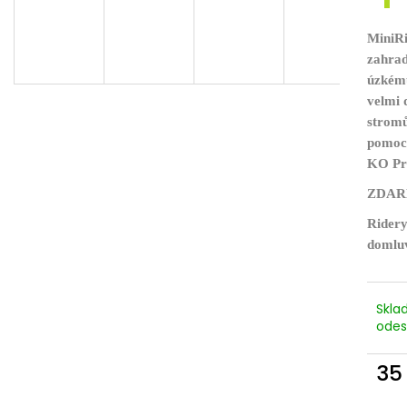
D
MiniRi
A
zahrad
úzkému
velmi 
R
stromů
pomocn
KO Pro
M
ZDARMA
Ridery
A
domluv
Skla
odes
35
Měr