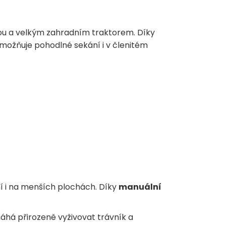
čkou a velkým zahradním traktorem. Díky
ožňuje pohodlné sekání i v členitém
 i na menších plochách. Díky
manuální
áhá přirozeně vyživovat trávník a