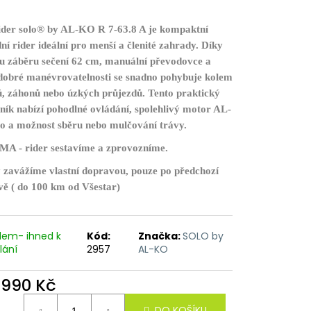
der solo® by AL-KO R 7-63.8 A je kompaktní
ní rider ideální pro menší a členité zahrady. Díky
 záběru sečení 62 cm, manuální převodovce a
dobré manévrovatelnosti se snadno pohybuje kolem
, záhonů nebo úzkých průjezdů. Tento praktický
ík nabízí pohodlné ovládání, spolehlivý motor AL-
 a možnost sběru nebo mulčování trávy.
 - rider sestavíme a zprovozníme.
 zavážíme vlastní dopravou, pouze po předchozí
ě ( do 100 km od Všestar)
dem- ihned k
Kód:
Značka:
SOLO by
lání
2957
AL-KO
 990 Kč
ná
DO KOŠÍKU