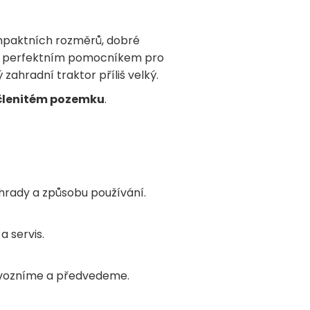
mpaktních rozměrů, dobré
je perfektním pomocníkem pro
zahradní traktor příliš velký.
a členitém pozemku
.
hrady a způsobu používání.
 servis.
ovozníme a předvedeme.