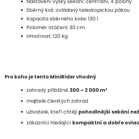
Nastavení výšky sekání: centrální, 4 polohy
Sběrný koš: ovládaný teleskopickou pákou
Kapacita sběrného koše: 130 l
Poloměr otáčení: 93 cm
Hmotnost: 120 kg
Pro koho je tento MiniRider vhodný
zahrady přibližně
300 – 2 000 m²
majitelé členitých zahrad
uživatelé, kteří chtějí
pohodlnější sekání než
zákazníci hledající
kompaktní a dobře ovlad