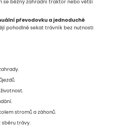
m se běžný zahradní traktor nebo větší
anuální převodovku a jednoduché
htějí pohodlně sekat trávník bez nutnosti
zahrady.
ůjezdů.
životnost.
dání.
olem stromů a záhonů.
 sběru trávy.