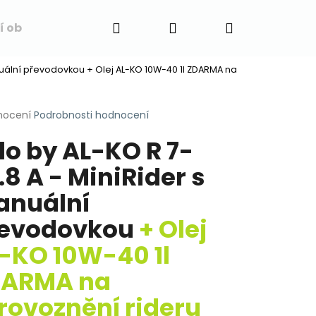
Hledat
Přihlášení
Nákupní
í obchodu
Napište nám
Blog
Obchodní 
anuální převodovkou
+ Olej AL-KO 10W-40 1l ZDARMA na
košík
rné
nocení
Podrobnosti hodnocení
cení
lo by AL-KO R 7-
ktu
.8 A - MiniRider s
nuální
ček.
evodovkou
+ Olej
-KO 10W-40 1l
DARMA na
rovoznění rideru