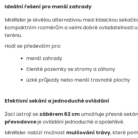
Ideální řešení pro menší zahrady
MiniRider je skvělou alternativou mezi klasickou seka
kompaktním rozměrům a velmi dobré ovladatelnosti um
terénu.
Hodí se především pro:
menší zahrady
členité pozemky se stromy a záhony
úzké průjezdy nebo menší travnaté plochy
Efektivní sekání a jednoduché ovládání
Žací ústrojí se
záběrem 62 cm
umožňuje přesné sekání
převodovce
je ovládání jednoduché a spolehlivé.
MiniRider nabízí možnost
mulčování trávy
, které pom