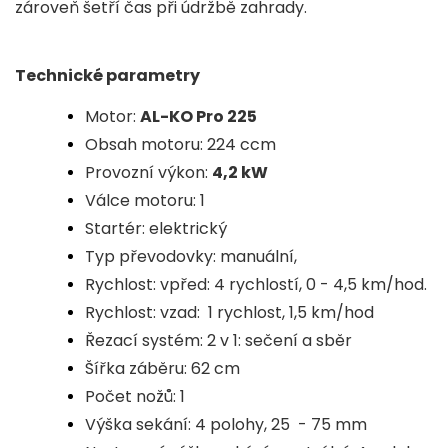
zároveň šetří čas při údržbě zahrady.
Technické parametry
Motor:
AL-KO Pro 225
Obsah motoru: 224 ccm
Provozní výkon:
4,2 kW
Válce motoru: 1
Startér: elektrický
Typ převodovky: manuální,
Rychlost: vpřed: 4 rychlostí, 0 - 4,5 km/hod.
Rychlost: vzad: 1 rychlost, 1,5 km/hod
Řezací systém: 2 v 1: sečení a sběr
Šířka záběru: 62 cm
Počet nožů: 1
Výška sekání: 4 polohy, 25 - 75 mm