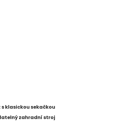
 s klasickou sekačkou
atelný zahradní stroj