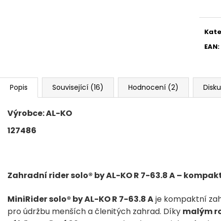
cena
Kate
EAN
:
Popis
Související (16)
Hodnocení (2)
Disk
Výrobce: AL-KO
127486
Zahradní rider solo® by AL-KO R 7-63.8 A – kompa
MiniRider solo® by AL-KO R 7-63.8 A
je kompaktní zahr
pro údržbu menších a členitých zahrad. Díky
malým ro