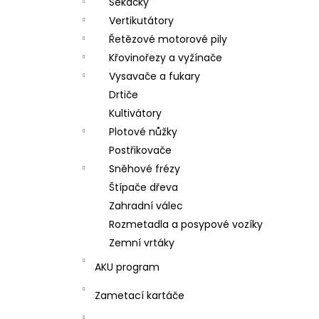
e
Sekačky
l
Vertikutátory
Řetězové motorové pily
Křovinořezy a vyžínače
Vysavače a fukary
Drtiče
Kultivátory
Plotové nůžky
Postřikovače
Sněhové frézy
Štípače dřeva
Zahradní válec
Rozmetadla a posypové vozíky
Zemní vrtáky
AKU program
Zametací kartáče