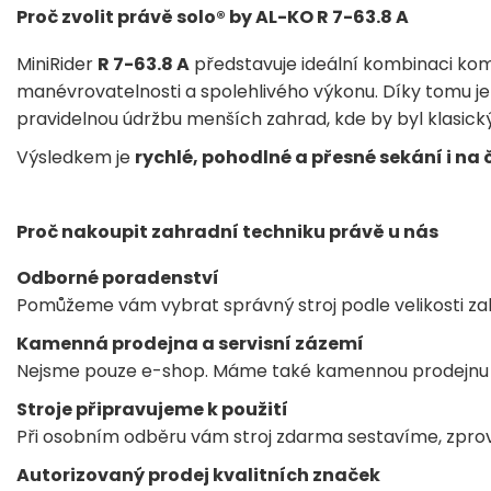
Proč zvolit právě solo® by AL-KO R 7-63.8 A
MiniRider
R 7-63.8 A
představuje ideální kombinaci ko
manévrovatelnosti a spolehlivého výkonu. Díky tomu 
pravidelnou údržbu menších zahrad, kde by byl klasický 
Výsledkem je
rychlé, pohodlné a přesné sekání i n
Proč nakoupit zahradní techniku právě u nás
Odborné poradenství
Pomůžeme vám vybrat správný stroj podle velikosti za
Kamenná prodejna a servisní zázemí
Nejsme pouze e-shop. Máme také kamennou prodejnu a
Stroje připravujeme k použití
Při osobním odběru vám stroj zdarma sestavíme, zpr
Autorizovaný prodej kvalitních značek