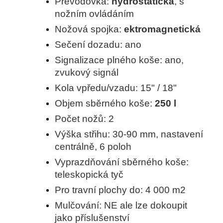
Převodovka:
hydrostatická
, s
nožním ovládáním
Nožová spojka:
ektromagnetická
Sečení dozadu: ano
Signalizace plného koše: ano,
zvukový signál
Kola vpředu/vzadu: 15" / 18"
Objem sběrného koše:
250 l
Počet nožů: 2
Výška střihu: 30-90 mm, nastavení
centrálně, 6 poloh
Vyprazdňování sběrného koše:
teleskopická tyč
Pro travní plochy do: 4 000 m2
Mulčování: NE ale lze dokoupit
jako příslušenství