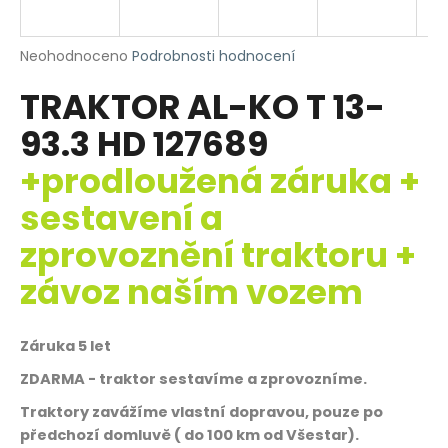
R
a
j
M
Průměrné
Neohodnoceno
Podrobnosti hodnocení
í
hodnocení
TRAKTOR AL-KO T 13-
produktu
A
t
je
?
93.3 HD 127689
0,0
z
+prodloužená záruka +
5
hvězdiček.
sestavení a
HLEDAT
zprovoznění traktoru +
závoz naším vozem
D
o
Záruka 5 let
p
ZDARMA - traktor sestavíme a zprovozníme.
o
r
Traktory zavážíme vlastní dopravou, pouze po
u
předchozí domluvě ( do 100 km od Všestar).