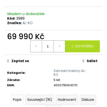
č
u
j
Skladem u dodavatele
e
Kód:
3989
m
Značka:
AL-KO
e
69 990 Kč
Měrná
DO KOŠÍKU
cena:
Zeptat se
Sdílet
Zahradní traktory AL-
Kategorie
:
KO
Záruka
:
5 let
EAN
:
4003718064070
Popis
Související (16)
Hodnocení
Diskuze