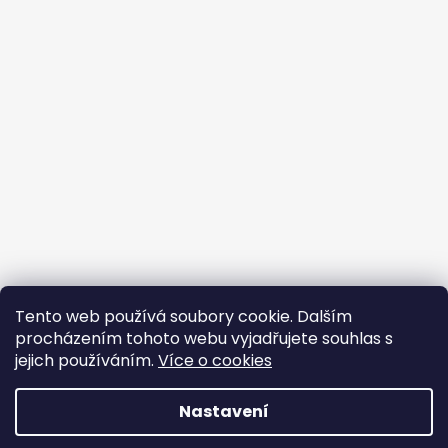
Tento web používá soubory cookie. Dalším
procházením tohoto webu vyjadřujete souhlas s
jejich používáním.
Více o cookies
Vytvořil Shoptet
Nastavení
Copyright 2026
BROJIR.EU - prodej,servis zahradní
techniky AL-KO,prodej náhradních dílů AL-