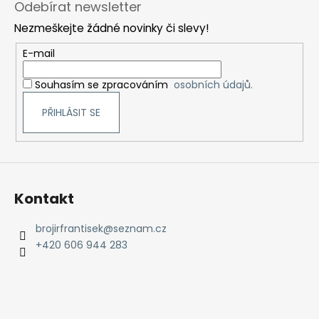
Odebírat newsletter
p
Nezmeškejte žádné novinky či slevy!
a
t
E-mail
í
Souhasím se zpracováním
osobních údajů.
PŘIHLÁSIT SE
Kontakt
brojirfrantisek
@
seznam.cz
+420 606 944 283