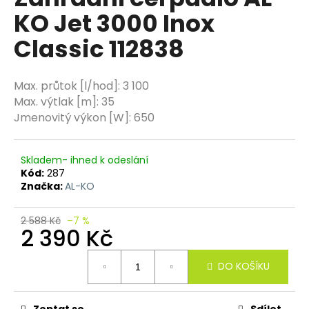
je
a
KO Jet 3000 Inox
0,0
z
j
Classic 112838
5
í
hvězdiček.
t
Max. průtok [l/hod]
:
3 100
?
Max. výtlak [m]
:
35
Jmenovitý výkon [W]
:
650
Skladem- ihned k odeslání
HLEDAT
Kód:
287
Značka:
AL-KO
D
2 588 Kč
–7 %
2 390 Kč
o
p
Měrná
o
DO KOŠÍKU
cena:
r
u
Zeptat se
Sdílet