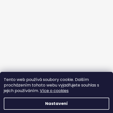
Tento web používá soubory cookie. Dalším
procházením tohoto webu vyjadřujete souhlas s
jejich používáním.
Více o cookies
Vytvořil Shoptet
Nastavení
Copyright 2026
BROJIR.EU - prodej,servis zahradní
techniky AL-KO,prodej náhradních dílů AL-