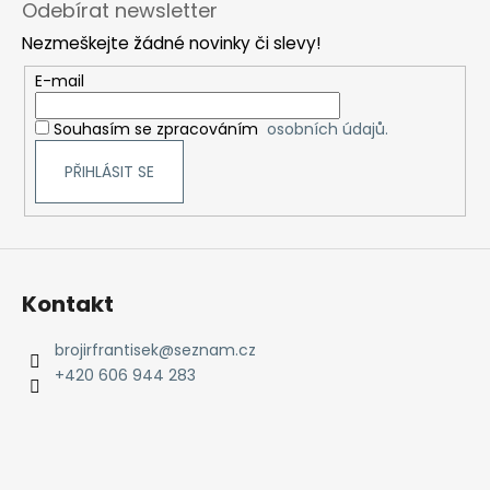
Odebírat newsletter
p
Nezmeškejte žádné novinky či slevy!
a
t
E-mail
í
Souhasím se zpracováním
osobních údajů.
PŘIHLÁSIT SE
Kontakt
brojirfrantisek
@
seznam.cz
+420 606 944 283