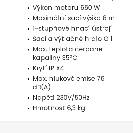
Výkon motoru 650 W
Maximální sací výška 8 m
1-stupňové hnací ústrojí
Sací a výtlačné hrdlo G 1"
Max. teplota čerpané
kapaliny 35°C
Krytí IP X4
Max. hlukové emise 76
dB(A)
Napětí 230V/50Hz
Hmotnost 6,3 kg
Z
á