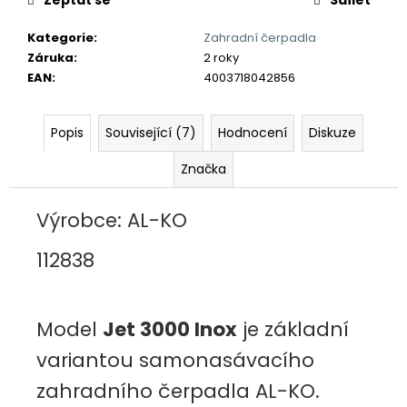
č
u
Kategorie
:
Zahradní čerpadla
j
Záruka
:
2 roky
e
EAN
:
4003718042856
m
e
Popis
Související (7)
Hodnocení
Diskuze
Značka
Výrobce: AL-KO
112838
Model
Jet 3000 Inox
je základní
variantou samonasávacího
zahradního čerpadla AL-KO.