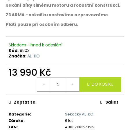
č
sekání díky silnému motoru a robustní konstrukci.
u
j
ZDARMA - sekačku sestavíme a zprovozníme.
e
Platí pouze při osobním odběru.
m
e
Skladem- ihned k odeslání
Kód:
9503
Značka:
AL-KO
13 990 Kč
Měrná
DO KOŠÍKU
cena:
Zeptat se
Sdílet
Kategorie
:
Sekačky AL-KO
Záruka
:
6 let
EAN
:
4003718357325