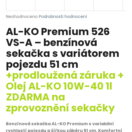
R
a
j
M
Průměrné
Neohodnoceno
Podrobnosti hodnocení
í
hodnocení
AL-KO Premium 526
produktu
A
t
je
?
VS-A – benzínová
0,0
z
sekačka s variátorem
5
hvězdiček.
pojezdu 51 cm
HLEDAT
+prodloužená záruka +
Olej AL-KO 10W-40 1l
ZDARMA na
D
o
zprovoznění sekačky
p
o
r
Benzínová sekačka AL-KO Premium s variabilní
u
rychlostí pojezdu a šířkou záběru 51 cm. Komfortní