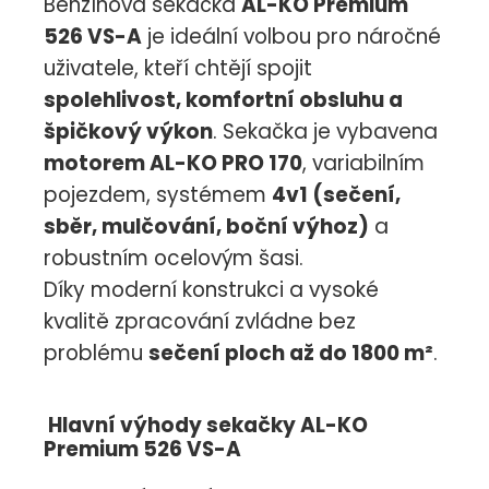
Benzínová sekačka
AL-KO Premium
526 VS-A
je ideální volbou pro náročné
uživatele, kteří chtějí spojit
spolehlivost, komfortní obsluhu a
špičkový výkon
. Sekačka je vybavena
motorem AL-KO PRO 170
, variabilním
pojezdem, systémem
4v1 (sečení,
sběr, mulčování, boční výhoz)
a
robustním ocelovým šasi.
Díky moderní konstrukci a vysoké
kvalitě zpracování zvládne bez
problému
sečení ploch až do 1800 m²
.
Hlavní výhody sekačky AL-KO
Premium 526 VS-A