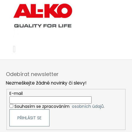
Z
á
Odebírat newsletter
p
Nezmeškejte žádné novinky či slevy!
a
t
E-mail
í
Souhasím se zpracováním
osobních údajů.
PŘIHLÁSIT SE