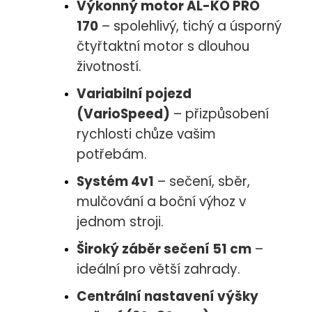
Výkonný motor AL-KO PRO
170
– spolehlivý, tichý a úsporný
čtyřtaktní motor s dlouhou
životností.
Variabilní pojezd
(VarioSpeed)
– přizpůsobení
rychlosti chůze vašim
potřebám.
Systém 4v1
– sečení, sběr,
mulčování a boční výhoz v
jednom stroji.
Široký záběr sečení 51 cm
–
ideální pro větší zahrady.
Centrální nastavení výšky