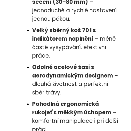
sečení (30–80 mm)
–
jednoduché a rychlé nastavení
jednou pákou.
Velký sběrný koš 70 l s
indikátorem naplnění
– méně
časté vysypávání, efektivní
práce.
Odolné ocelové šasi s
aerodynamickým designem
–
dlouhá životnost a perfektní
sběr trávy.
Pohodlná ergonomická
rukojeť s měkkým úchopem
–
komfortní manipulace i při delší
práci.