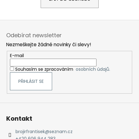
a
j
Z
í
á
t
Odebírat newsletter
p
?
Nezmeškejte žádné novinky či slevy!
a
t
E-mail
í
Souhasím se zpracováním
osobních údajů.
HLEDAT
PŘIHLÁSIT SE
D
o
p
Kontakt
o
r
brojirfrantisek
@
seznam.cz
u
+420 606 944 283