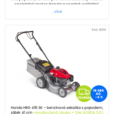
spolehlivý motor Honda a snadné ovládání.
…více
Záruka 5 let
ZDARMA - sekačku sestavíme a zprovozníme.
Platí pouze při osobním odběru.
Kód:
8991
Z
16 480
KČ
–6 %
ZDARMA
D
Honda HRG 416 SK – benzínová sekačka s pojezdem,
A
záběr 41 cm
+prodloužená záruka + Olej HONDA 0,6 l