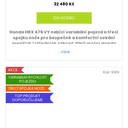
M
32 480 Kč
A
DO KOŠÍKU
Honda HRX 476 VY nabízí variabilní pojezd a třecí
spojku nože pro bezpečné a komfortní sekání
menších i středních zahrad. Silný motor Honda
zajistí spolehlivý výkon.
…více
Záruka 5 let
ZDARMA - sekačku sestavíme a zprovozníme.
AKCE
Kód:
9189
Platí pouze při osobním odběru.
VARIABILNÍ RYCHLOST
POJEZDU
TŘECÍ SPOJKA NOŽE
TOP PRODUKT
DOPORUČUJEME