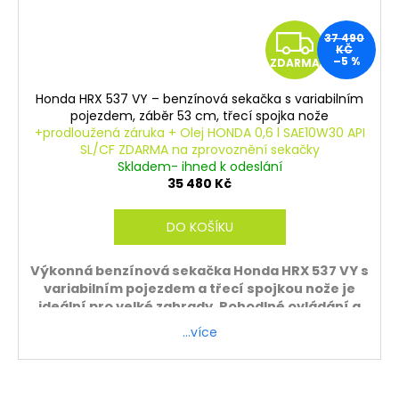
Z
37 490
KČ
–5 %
ZDARMA
D
Honda HRX 537 VY – benzínová sekačka s variabilním
A
pojezdem, záběr 53 cm, třecí spojka nože
+prodloužená záruka + Olej HONDA 0,6 l SAE10W30 API
R
SL/CF ZDARMA na zprovoznění sekačky
Skladem- ihned k odeslání
M
35 480 Kč
A
DO KOŠÍKU
Výkonná benzínová sekačka Honda HRX 537 VY s
variabilním pojezdem a třecí spojkou nože je
ideální pro velké zahrady. Pohodlné ovládání a
spolehlivý motor Honda zajistí dokonalý
…více
výsledek.
Záruka 5 let
ZDARMA - sekačku sestavíme a zprovozníme.