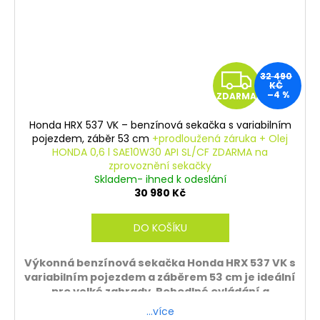
Z
32 490
KČ
–4 %
ZDARMA
D
Honda HRX 537 VK – benzínová sekačka s variabilním
A
pojezdem, záběr 53 cm
+prodloužená záruka + Olej
HONDA 0,6 l SAE10W30 API SL/CF ZDARMA na
R
zprovoznění sekačky
Skladem- ihned k odeslání
M
30 980 Kč
A
DO KOŠÍKU
Výkonná benzínová sekačka Honda HRX 537 VK s
variabilním pojezdem a záběrem 53 cm je ideální
pro velké zahrady. Pohodlné ovládání a
spolehlivý motor Honda zajišťují perfektní
…více