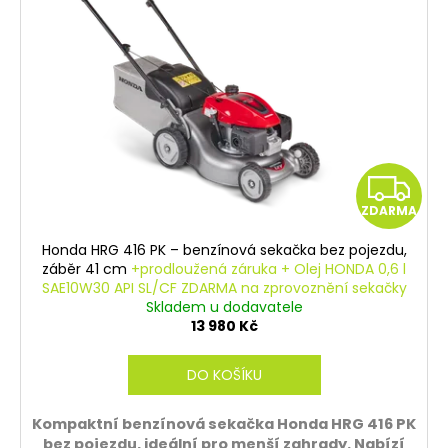
i
s
p
r
o
d
u
Z
k
ZDARMA
t
D
ů
Honda HRG 416 PK – benzínová sekačka bez pojezdu,
A
záběr 41 cm
+prodloužená záruka + Olej HONDA 0,6 l
SAE10W30 API SL/CF ZDARMA na zprovoznění sekačky
R
Skladem u dodavatele
13 980 Kč
M
DO KOŠÍKU
A
Kompaktní benzínová sekačka Honda HRG 416 PK
bez pojezdu, ideální pro menší zahrady. Nabízí