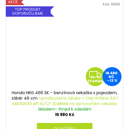
AKCE
Kód:
8889
Platí pouze při osobním odběru.
TOP PRODUKT
DOPORUČUJEME
Z
18 490
KČ
–13 %
ZDARMA
D
Honda HRG 466 SK – benzínová sekačka s pojezdem,
A
záběr 46 cm
+prodloužená záruka + Olej HONDA 0,6 l
SAE10W30 API SL/CF ZDARMA na zprovoznění sekačky
R
Skladem- ihned k odeslání
15 980 Kč
M
DO KOŠÍKU