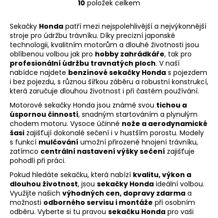
10
položek celkem
O
Platí pouze při osobním odběru.
v
Sekačky
Honda
patří mezi nejspolehlivější a nejvýkonnější
l
stroje pro údržbu trávníku. Díky precizní japonské
á
technologii, kvalitním motorům a dlouhé životnosti jsou
d
oblíbenou volbou jak pro
hobby zahrádkáře
, tak pro
a
profesionální údržbu travnatých ploch
. V naší
c
nabídce najdete
benzínové sekačky Honda
s pojezdem
í
i bez pojezdu, s různou šířkou záběru a robustní konstrukcí,
která zaručuje dlouhou životnost i při častém používání.
p
r
Motorové sekačky Honda jsou známé svou
tichou a
v
úspornou činností
, snadným startováním a plynulým
chodem motoru. Vysoce účinné
k
nože a aerodynamické
šasi
zajišťují dokonalé sečení i v hustším porostu. Modely
y
s funkcí
mulčování
umožní přirozené hnojení trávníku,
v
zatímco
centrální nastavení výšky sečení
zajišťuje
ý
pohodlí při práci.
p
Pokud hledáte sekačku, která nabízí
kvalitu, výkon a
i
dlouhou životnost
, jsou
sekačky Honda
ideální volbou.
s
Využijte našich
výhodných cen, dopravy zdarma
a
u
možnosti
odborného servisu i montáže
při osobním
odběru. Vyberte si tu pravou
sekačku Honda
pro vaši