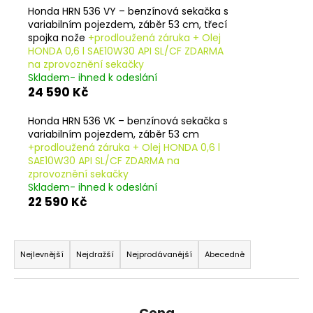
č
Honda HRN 536 VY – benzínová sekačka s
u
variabilním pojezdem, záběr 53 cm, třecí
j
spojka nože
+prodloužená záruka + Olej
e
HONDA 0,6 l SAE10W30 API SL/CF ZDARMA
m
na zprovoznění sekačky
e
Skladem- ihned k odeslání
24 590 Kč
Honda HRN 536 VK – benzínová sekačka s
variabilním pojezdem, záběr 53 cm
+prodloužená záruka + Olej HONDA 0,6 l
SAE10W30 API SL/CF ZDARMA na
zprovoznění sekačky
Skladem- ihned k odeslání
22 590 Kč
Ř
a
Nejlevnější
Nejdražší
Nejprodávanější
Abecedně
z
e
n
Cena