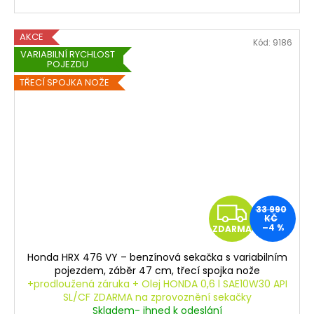
sekání.
Záruka 5 let
AKCE
ZDARMA - sekačku sestavíme a zprovozníme.
Kód:
9186
VARIABILNÍ RYCHLOST
Platí pouze při osobním odběru.
POJEZDU
TŘECÍ SPOJKA NOŽE
Z
33 990
KČ
–4 %
ZDARMA
D
Honda HRX 476 VY – benzínová sekačka s variabilním
A
pojezdem, záběr 47 cm, třecí spojka nože
+prodloužená záruka + Olej HONDA 0,6 l SAE10W30 API
R
SL/CF ZDARMA na zprovoznění sekačky
Skladem- ihned k odeslání