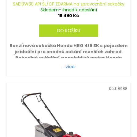
SAE10W30 API SL/CF ZDARMA na zprovoznění sekačky
R
Skladem- ihned k odeslání
15 490 Kč
M
DO KOŠÍKU
A
Benzínová sekačka Honda HRG 416 SK s pojezdem
je ideální pro snadné sekání menších zahrad.
Pohodlné ovládání a spolehlivý motor Honda
zajišťují komfortní práci.
…více
Záruka 5 let
ZDARMA - sekačku sestavíme a zprovozníme.
Kód:
8988
Platí pouze při osobním odběru.