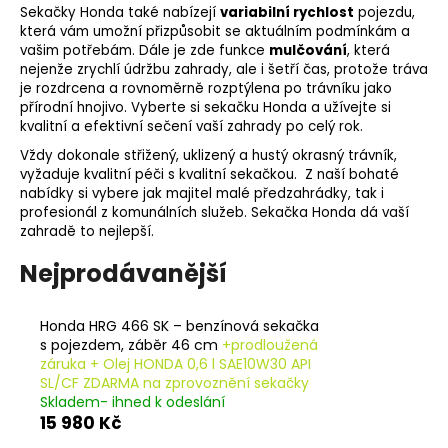
Sekačky Honda také nabízejí
variabilní rychlost
pojezdu,
a
která vám umožní přizpůsobit se aktuálním podmínkám a
j
vašim potřebám. Dále je zde funkce
mulčování
, která
nejenže zrychlí údržbu zahrady, ale i šetří čas, protože tráva
í
je rozdrcena a rovnoměrně rozptýlena po trávníku jako
t
přírodní hnojivo. Vyberte si sekačku Honda a užívejte si
?
kvalitní a efektivní sečení vaší zahrady po celý rok.
Vždy dokonale střižený, uklizený a hustý okrasný trávník,
vyžaduje kvalitní péči s kvalitní sekačkou. Z naší bohaté
nabídky si vybere jak majitel malé předzahrádky, tak i
profesionál z komunálních služeb. Sekačka Honda dá vaší
HLEDAT
zahradě to nejlepší.
Nejprodávanější
D
Honda HRG 466 SK – benzínová sekačka
o
s pojezdem, záběr 46 cm
+prodloužená
p
záruka + Olej HONDA 0,6 l SAE10W30 API
o
SL/CF ZDARMA na zprovoznění sekačky
Skladem- ihned k odeslání
r
15 980 Kč
u