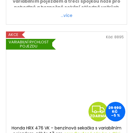
variabilním pojezdem a třecí spojkou nože pro
pohodlné a bezpečné sekání středně velkých
zahrad.
…více
Záruka 5 let
ZDARMA - sekačku sestavíme a zprovozníme.
AKCE
Kód:
8895
Platí pouze při osobním odběru.
VARIABILNÍ RYCHLOST
POJEZDU
Z
29 990
KČ
–5 %
ZDARMA
D
Honda HRX 476 VK – benzínová sekačka s variabilním