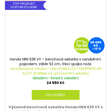
TOP PRODUKT
DOPORUČUJEME
Z
28 490
KČ
–13 %
ZDARMA
D
Honda HRN 536 VY – benzínová sekačka s variabilním
A
pojezdem, záběr 53 cm, třecí spojka nože
+prodloužená záruka + Olej HONDA 0,6 l SAE10W30 API
R
SL/CF ZDARMA na zprovoznění sekačky
Skladem- ihned k odeslání
M
24 590 Kč
A
DO KOŠÍKU
Výkonná benzínová sekačka Honda HRN 536 VY s