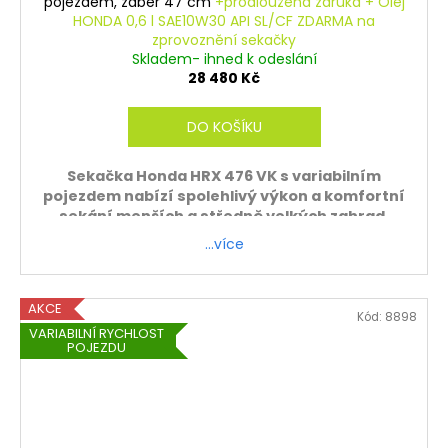
A
pojezdem, záběr 47 cm
+prodloužená záruka + Olej
HONDA 0,6 l SAE10W30 API SL/CF ZDARMA na
R
zprovoznění sekačky
Skladem- ihned k odeslání
M
28 480 Kč
A
DO KOŠÍKU
Sekačka Honda HRX 476 VK s variabilním
pojezdem nabízí spolehlivý výkon a komfortní
sekání menších a středně velkých zahrad.
Odolný motor Honda a kvalitní konstrukce
…více
zajišťují dlouhou životnost.
Záruka 5 let
AKCE
ZDARMA - sekačku sestavíme a zprovozníme.
Kód:
8898
VARIABILNÍ RYCHLOST
Platí pouze při osobním odběru.
POJEZDU