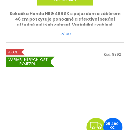
A
Sekačka Honda HRG 466 SK s pojezdem a záběrem
46 cm poskytuje pohodlné a efektivní sekání
středně velkých zahrad. Variabilní rychlost
pojezdu usnadňuje práci.
…více
Záruka 5 let
ZDARMA - sekačku sestavíme a zprovozníme.
AKCE
Kód:
8892
Platí pouze při osobním odběru.
VARIABILNÍ RYCHLOST
POJEZDU
Z
25 490
KČ