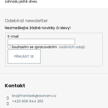
zahradu ještě dnes.
Z
á
Odebírat newsletter
p
Nezmeškejte žádné novinky či slevy!
a
t
E-mail
í
Souhasím se zpracováním
osobních údajů.
PŘIHLÁSIT SE
Kontakt
brojirfrantisek
@
seznam.cz
+420 606 944 283