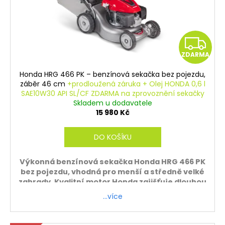
Z
ZDARMA
D
Honda HRG 466 PK – benzínová sekačka bez pojezdu,
A
záběr 46 cm
+prodloužená záruka + Olej HONDA 0,6 l
SAE10W30 API SL/CF ZDARMA na zprovoznění sekačky
R
Skladem u dodavatele
15 980 Kč
M
DO KOŠÍKU
A
Výkonná benzínová sekačka Honda HRG 466 PK
bez pojezdu, vhodná pro menší a středně velké
zahrady. Kvalitní motor Honda zajišťuje dlouhou
životnost a spolehlivý výkon.
…více
Záruka 5 let
ZDARMA - sekačku sestavíme a zprovozníme.