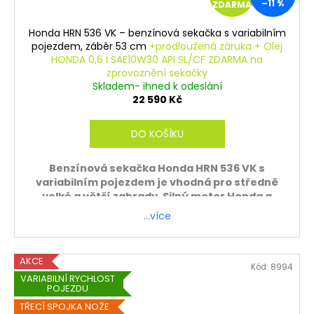
–11 %
ZDARMA
D
Honda HRN 536 VK – benzínová sekačka s variabilním
A
pojezdem, záběr 53 cm
+prodloužená záruka + Olej
HONDA 0,6 l SAE10W30 API SL/CF ZDARMA na
R
zprovoznění sekačky
Skladem- ihned k odeslání
M
22 590 Kč
A
DO KOŠÍKU
Benzínová sekačka Honda HRN 536 VK s
variabilním pojezdem je vhodná pro středně
velké a větší zahrady. Silný motor Honda a
efektivní sběr trávy zajistí kvalitní výsledek.
…více
Záruka 5 let
ZDARMA - sekačku sestavíme a zprovozníme.
AKCE
Kód:
8994
Platí pouze při osobním odběru.
VARIABILNÍ RYCHLOST
POJEZDU
TŘECÍ SPOJKA NOŽE