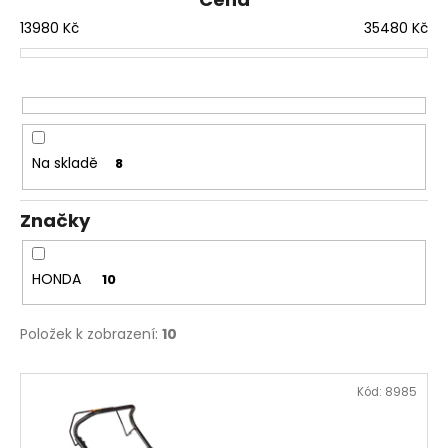
í
13980
Kč
35480
Kč
p
r
o
d
u
Na skladě
8
k
t
Značky
ů
HONDA
10
Položek k zobrazení:
10
V
Kód:
8985
ý
p