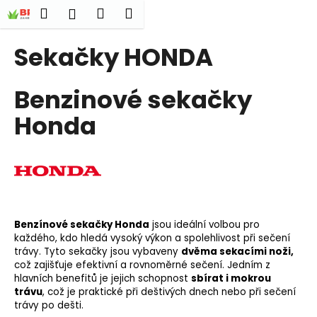
K
Přejít
Hledat
Nákupní
Menu
Přihlášení
na
o
obsah
Zpět
Zpět
košík
š
Sekačky HONDA
í
C
k
Benzinové sekačky
o
p
Honda
o
t
ř
e
b
u
Benzínové sekačky Honda
jsou ideální volbou pro
j
každého, kdo hledá vysoký výkon a spolehlivost při sečení
trávy. Tyto sekačky jsou vybaveny
dvěma sekacími noži,
e
což zajišťuje efektivní a rovnoměrné sečení. Jedním z
t
hlavních benefitů je jejich schopnost
sbírat i mokrou
trávu
, což je praktické při deštivých dnech nebo při sečení
e
trávy po dešti.
n