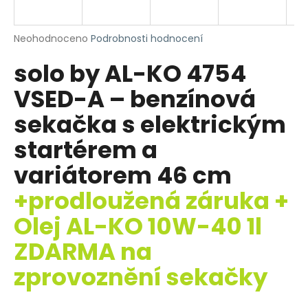
R
a
j
M
Průměrné
Neohodnoceno
Podrobnosti hodnocení
í
hodnocení
solo by AL-KO 4754
produktu
A
t
je
?
VSED-A – benzínová
0,0
z
sekačka s elektrickým
5
hvězdiček.
startérem a
HLEDAT
variátorem 46 cm
+prodloužená záruka +
Olej AL-KO 10W-40 1l
D
o
ZDARMA na
p
o
zprovoznění sekačky
r
u