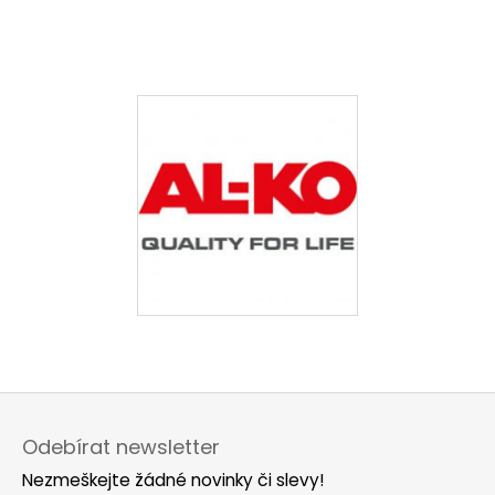
Z
á
Odebírat newsletter
p
Nezmeškejte žádné novinky či slevy!
a