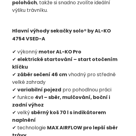
polohách
, takže si snadno zvolíte ideální
výšku trávníku.
Hlavní výhody sekačky solo® by AL-KO
4754 VSED-A
✔ výkonný
motor AL-KO Pro
✔
elektrické startování – start otočením
klíčku
✔
záběr sečení 46 cm
vhodný pro středně
velké zahrady
✔
variabilní pojezd
pro pohodlnou práci
✔ funkce
4v1 – sběr, mulčování, boční i
zadní výhoz
✔ velký
sběrný koš 70 l s indikátorem
naplnění
✔ technologie
MAX AIRFLOW pro lepší sběr
trávy