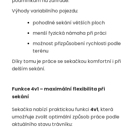
podmínkám na zahradě.
Výhody variabilního pojezdu:
pohodlné sekání větších ploch
menší fyzická námaha při práci
možnost přizpůsobení rychlosti podle
terénu
Díky tomu je práce se sekačkou komfortní i při
delším sekání.
Funkce 4v1 – maximální flexibilita při
sekání
Sekačka nabízí praktickou funkci
4v1
, která
umožňuje zvolit optimální způsob práce podle
aktuálního stavu trávníku: