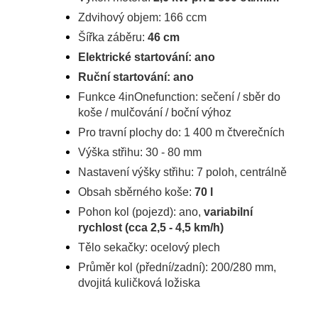
Zdvihový objem: 166 ccm
Šířka záběru:
46 cm
Elektrické startování: ano
Ruční startování: ano
Funkce 4inOnefunction: sečení / sběr do
koše / mulčování / boční výhoz
Pro travní plochy do: 1 400 m čtverečních
Výška střihu: 30 - 80 mm
Nastavení výšky střihu: 7 poloh, centrálně
Obsah sběrného koše:
70 l
Pohon kol (pojezd): ano,
variabilní
rychlost (cca 2,5 - 4,5 km/h)
Tělo sekačky: ocelový plech
Průměr kol (přední/zadní): 200/280 mm,
dvojitá kuličková ložiska