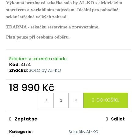
č
Výkonná benzínová sekačka solo by AL-KO s elektrickým
u
startérem a variabilním pojezdem. Ideální pro pohodlné
j
sekání středně velkých zahrad.
e
m
ZDARMA - sekačku sestavíme a zprovozníme.
e
Platí pouze při osobním odběru.
Skladem v externím skladu
Kód:
4174
Značka:
SOLO by AL-KO
18 990 Kč
Měrná
DO KOŠÍKU
cena:
Zeptat se
Sdílet
Kategorie
:
Sekačky AL-KO