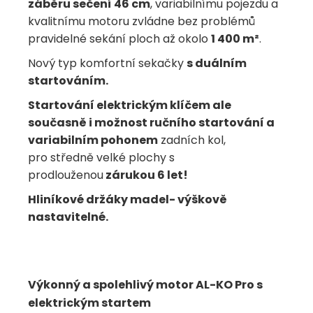
záběru sečení 46 cm
, variabilnímu pojezdu a
kvalitnímu motoru zvládne bez problémů
pravidelné sekání ploch až okolo
1 400 m²
.
Nový typ komfortní sekačky
s duálním
startováním.
Startování elektrickým klíčem ale
současně i možnost ručního startování a
variabilním pohonem
zadních kol,
pro středně velké plochy s
prodlouženou
zárukou 6 let!
Hliníkové držáky madel- výškově
nastavitelné.
Výkonný a spolehlivý motor AL-KO Pro s
elektrickým startem