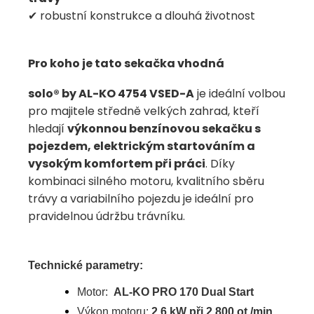
✔ robustní konstrukce a dlouhá životnost
Pro koho je tato sekačka vhodná
solo® by AL-KO 4754 VSED-A
je ideální volbou
pro majitele středně velkých zahrad, kteří
hledají
výkonnou benzínovou sekačku s
pojezdem, elektrickým startováním a
vysokým komfortem při práci
. Díky
kombinaci silného motoru, kvalitního sběru
trávy a variabilního pojezdu je ideální pro
pravidelnou údržbu trávníku.
Technické parametry:
Motor:
AL-KO PRO 170 Dual Start
Výkon motoru:
2,6 kW při 2 800 ot./min.