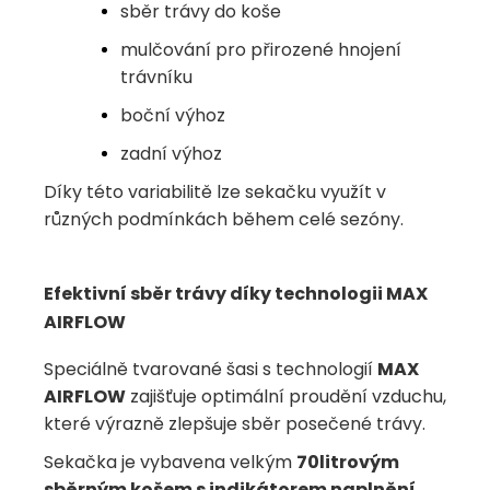
sběr trávy do koše
mulčování pro přirozené hnojení
trávníku
boční výhoz
zadní výhoz
Díky této variabilitě lze sekačku využít v
různých podmínkách během celé sezóny.
Efektivní sběr trávy díky technologii MAX
AIRFLOW
Speciálně tvarované šasi s technologií
MAX
AIRFLOW
zajišťuje optimální proudění vzduchu,
které výrazně zlepšuje sběr posečené trávy.
Sekačka je vybavena velkým
70litrovým
sběrným košem s indikátorem naplnění
,