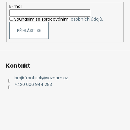
t
E-mail
í
Souhasím se zpracováním
osobních údajů.
PŘIHLÁSIT SE
Kontakt
brojirfrantisek
@
seznam.cz
+420 606 944 283