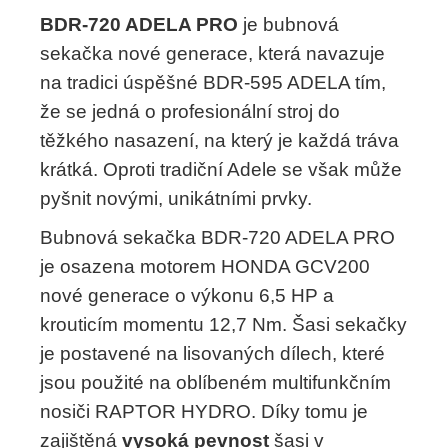
BDR-720 ADELA PRO
je bubnová
sekačka nové generace, která navazuje
na tradici úspěšné BDR-595 ADELA tím,
že se jedná o profesionální stroj do
těžkého nasazení, na který je každá tráva
krátká. Oproti tradiční Adele se však může
pyšnit novými, unikátními prvky.
Bubnová sekačka BDR-720 ADELA PRO
je osazena motorem HONDA GCV200
nové generace o výkonu 6,5 HP a
krouticím momentu 12,7 Nm. Šasi sekačky
je postavené na lisovaných dílech, které
jsou použité na oblíbeném multifunkčním
nosiči RAPTOR HYDRO. Díky tomu je
zajištěná
vysoká pevnost
šasi v