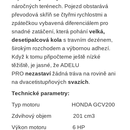
náročných terénech. Pojezd obstarává
převodová skříň se čtyřmi rychlostmi a
zpátečkou vybavená diferenciálem pro
snadné zatáčení, která pohání
velká,
desetipalcová kola
s travním dezénem,
širokým rozchodem a výbornou adhezí.
Když k tomu připočteme ještě nízké
těžiště, je jasné, že ADELU
PRO
nezastaví
žádná tráva na rovině ani
na dvacetistupňových
svazích
.
Technické parametry:
Typ motoru HONDA GCV200
Zdvihový objem 201 cm3
Výkon motoru 6 HP