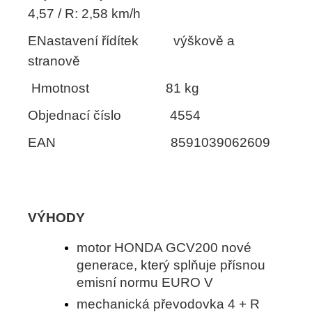
4,57 / R: 2,58 km/h
ENastavení řídítek výškově a
stranově
Hmotnost 81 kg
Objednací číslo 4554
EAN 8591039062609
VÝHODY
motor HONDA GCV200 nové
generace, který splňuje přísnou
emisní normu EURO V
mechanická převodovka 4 + R