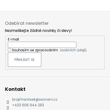
Z
á
Odebírat newsletter
p
Nezmeškejte žádné novinky či slevy!
a
t
E-mail
í
Souhasím se zpracováním
osobních údajů.
PŘIHLÁSIT SE
Kontakt
brojirfrantisek
@
seznam.cz
+420 606 944 283