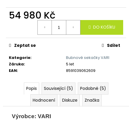
č
u
54 980 Kč
j
e
Měrná
m
DO KOŠÍKU
cena:
e
Zeptat se
Sdílet
Kategorie
:
Bubnové sekačky VARI
Záruka
:
5 let
EAN
:
8591039062609
Popis
Související (5)
Podobné (5)
Hodnocení
Diskuze
Značka
Výrobce: VARI