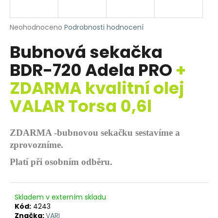
R
a
j
M
Průměrné
Neohodnoceno
Podrobnosti hodnocení
í
hodnocení
Bubnová sekačka
produktu
A
t
je
?
BDR-720 Adela PRO
+
0,0
z
ZDARMA kvalitní olej
5
hvězdiček.
VALAR Torsa 0,6l
HLEDAT
ZDARMA -bubnovou sekačku sestavíme a
zprovozníme.
D
Platí při osobním odběru.
o
p
o
r
Skladem v externím skladu
Kód:
4243
u
Značka:
VARI