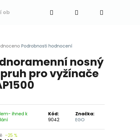
Hledat
Přihlášení
Nákupní
í obchodu
Napište nám
Blog
Obchodní 
0
košík
rné
odnoceno
Podrobnosti hodnocení
cení
dnoramenní nosný
ktu
pruh pro vyžínače
AP1500
ček.
dem- ihned k
Kód:
Značka:
lání
9042
EGO
Kč
–25 %