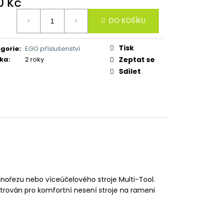
0 Kč
ná
DO KOŠÍKU
:
Tisk
gorie
:
EGO příslušenství
ka
:
2 roky
Zeptat se
Sdílet
nořezu nebo víceúčelového stroje Multi-Tool.
trován pro komfortní nesení stroje na rameni