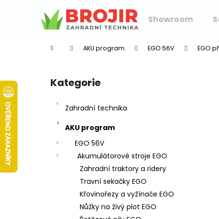
K
Přejít
na
o
Showroom
S
obsah
Zpět
Zpět
š
do
do
í
AKU program
EGO 56V
EGO př
k
obchodu
obchodu
P
o
Kategorie
Přeskočit
s
kategorie
t
Zahradní technika
r
a
AKU program
n
EGO 56V
n
Akumulátorové stroje EGO
í
Zahradní traktory a ridery
p
Travní sekačky EGO
a
Křovinořezy a vyžínače EGO
n
Nůžky na živý plot EGO
e