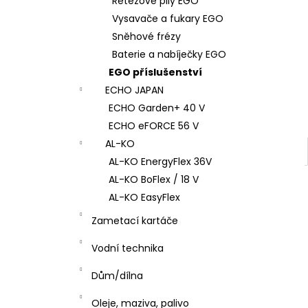
Řetězové pily EGO
l
Vysavače a fukary EGO
Sněhové frézy
Baterie a nabíječky EGO
EGO příslušenství
ECHO JAPAN
ECHO Garden+ 40 V
ECHO eFORCE 56 V
AL-KO
AL-KO EnergyFlex 36V
AL-KO BoFlex / 18 V
AL-KO EasyFlex
Zametací kartáče
Vodní technika
Dům/dílna
Oleje, maziva, palivo