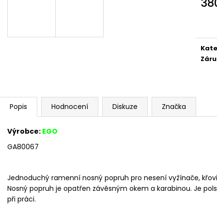
38
Měr
cena
Kate
Záru
Popis
Hodnocení
Diskuze
Značka
Výrobce:
EGO
GA80067
Jednoduchý ramenní nosný popruh pro nesení vyžínače, křovi
Nosný popruh je opatřen závěsným okem a karabinou. Je pols
při práci.