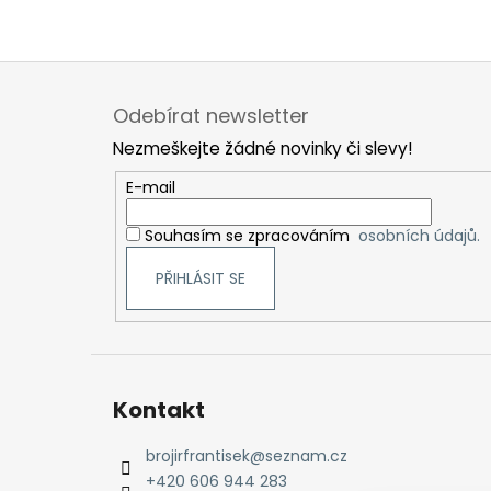
Z
á
Odebírat newsletter
p
Nezmeškejte žádné novinky či slevy!
a
t
E-mail
í
Souhasím se zpracováním
osobních údajů.
PŘIHLÁSIT SE
Kontakt
brojirfrantisek
@
seznam.cz
+420 606 944 283