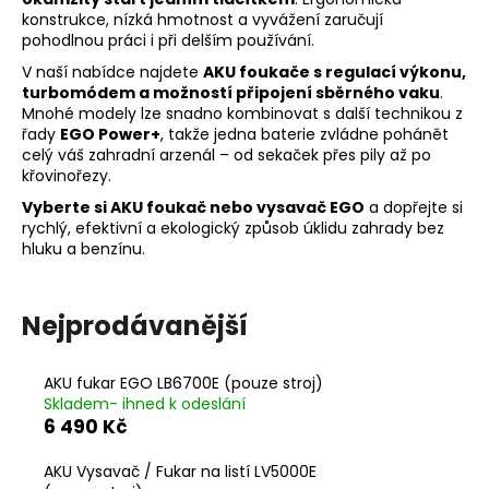
konstrukce, nízká hmotnost a vyvážení zaručují
a
pohodlnou práci i při delším používání.
j
V naší nabídce najdete
AKU foukače s regulací výkonu,
í
turbomódem a možností připojení sběrného vaku
.
t
Mnohé modely lze snadno kombinovat s další technikou z
řady
EGO Power+
, takže jedna baterie zvládne pohánět
?
celý váš zahradní arzenál – od sekaček přes pily až po
křovinořezy.
Vyberte si AKU foukač nebo vysavač EGO
a dopřejte si
rychlý, efektivní a ekologický způsob úklidu zahrady bez
hluku a benzínu.
HLEDAT
Nejprodávanější
D
o
AKU fukar EGO LB6700E (pouze stroj)
p
Skladem- ihned k odeslání
o
6 490 Kč
r
u
AKU Vysavač / Fukar na listí LV5000E