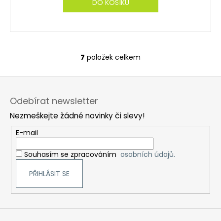
DO KOŠÍKU
M
A
7
položek celkem
O
v
Z
l
á
á
Odebírat newsletter
d
p
a
Nezmeškejte žádné novinky či slevy!
a
c
t
E-mail
í
í
p
Souhasím se zpracováním
osobních údajů.
r
v
PŘIHLÁSIT SE
k
y
v
ý