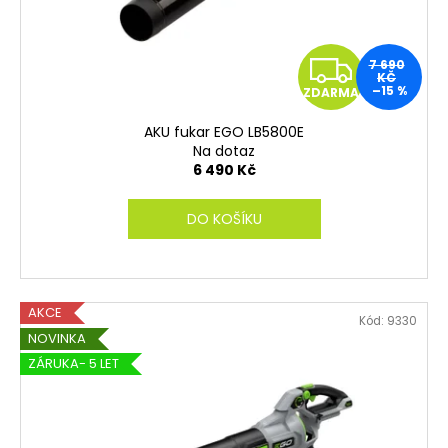
Z
7 690
KČ
–15 %
ZDARMA
D
AKU fukar EGO LB5800E
A
Na dotaz
6 490 Kč
R
DO KOŠÍKU
M
A
AKCE
Kód:
9330
NOVINKA
ZÁRUKA- 5 LET