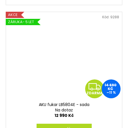
A
AKCE
Kód:
9288
ZÁRUKA- 5 LET
Z
14 690
KČ
–11 %
ZDARMA
D
AKU fukar LB5804E - sada
A
Na dotaz
12 990 Kč
R