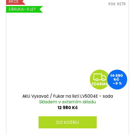
AKCE
Kód:
9279
ZÁRUKA- 5 LET
Z
14 390
KČ
–9 %
ZDARMA
D
AKU Vysavač / Fukar na listí LV5004E - sada
A
Skladem v externím skladu
12 980 Kč
R
DO KOŠÍKU
M