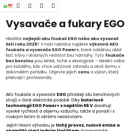
K
Přejít
Hledat
Nákupní
Menu
Přihlášení
na
o
obsah
Zpět
Zpět
košík
š
Vysavače a fukary EGO
í
C
k
o
Hledáte
nejlepší aku foukač EGO nebo aku vysavač
listí roku 2025
? V naší nabídce najdete
výkonné AKU
p
foukače a vysavače EGO Power+
, které zvládnou úklid
o
listí, trávy i drobných nečistot bez námahy. Tyto
foukače
t
bez benzínu
jsou lehké, tiché a ekologické – ideální volba
pro každého, kdo chce udržovat zahradu a okolí domu v
ř
dokonalém pořádku. Objevte jejich
cenu
a výkon, který
e
překvapí i profesionály.
b
u
AKU foukače a vysavače
EGO
přinášejí sílu benzínových
j
strojů v čisté elektrické podobě. Díky
bateriové
technologii EGO Power+ s napětím 56 V
dosahují
e
vysoké rychlosti a objemu vzduchu, takže si poradí i s
t
mokrým listím či většími nečistotami.
e
Jejich hlavní výhodou je
tichý provoz, nulové emise a
n
okamžitý start jedním tlačítkem
. Ergonomická