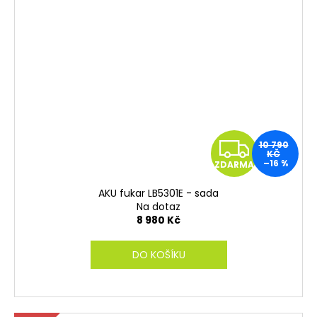
Z
10 790
KČ
–16 %
ZDARMA
D
AKU fukar LB5301E - sada
A
Na dotaz
8 980 Kč
R
DO KOŠÍKU
M
A