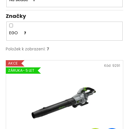
k
t
Značky
ů
EGO
7
Položek k zobrazení:
7
V
AKCE
Kód:
9291
ý
ZÁRUKA- 5 LET
p
i
s
p
r
o
d