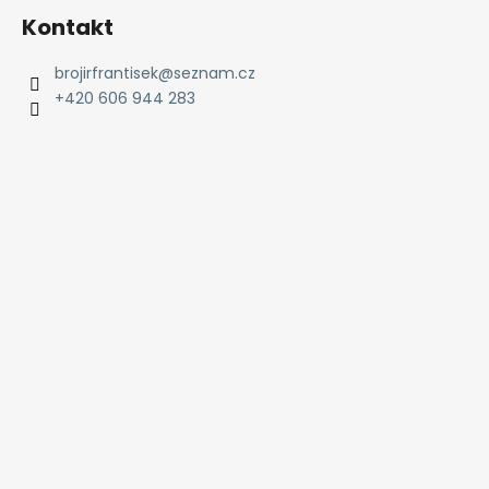
p
Kontakt
i
s
brojirfrantisek
@
seznam.cz
u
+420 606 944 283