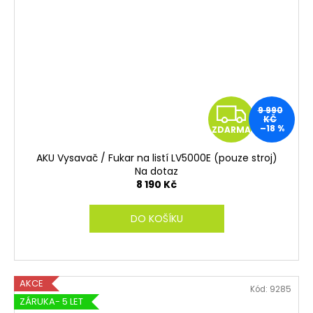
Z
9 990
KČ
–18 %
ZDARMA
D
AKU Vysavač / Fukar na listí LV5000E (pouze stroj)
A
Na dotaz
8 190 Kč
R
DO KOŠÍKU
M
A
AKCE
Kód:
9285
ZÁRUKA- 5 LET