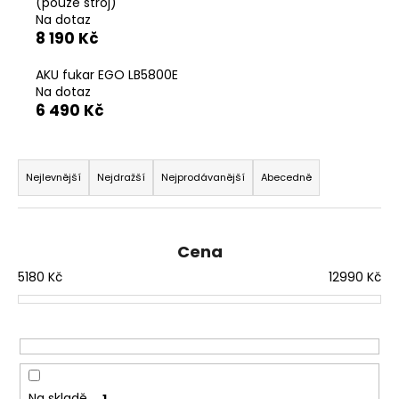
č
(pouze stroj)
u
Na dotaz
8 190 Kč
j
e
AKU fukar EGO LB5800E
m
Na dotaz
e
6 490 Kč
Ř
a
Nejlevnější
Nejdražší
Nejprodávanější
Abecedně
z
e
n
Cena
í
5180
Kč
12990
Kč
p
r
o
d
u
Na skladě
1