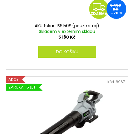
u
Z
6 490
k
KČ
–20 %
ZDARMA
t
D
ů
AKU fukar LB6150E (pouze stroj)
A
Skladem v externím skladu
5 180 Kč
R
DO KOŠÍKU
M
A
AKCE
Kód:
8967
ZÁRUKA- 5 LET