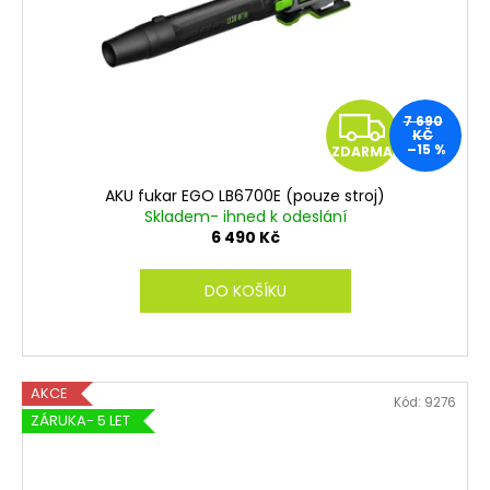
Z
7 690
KČ
–15 %
ZDARMA
D
AKU fukar EGO LB6700E (pouze stroj)
A
Skladem- ihned k odeslání
6 490 Kč
R
DO KOŠÍKU
M
A
AKCE
Kód:
9276
ZÁRUKA- 5 LET