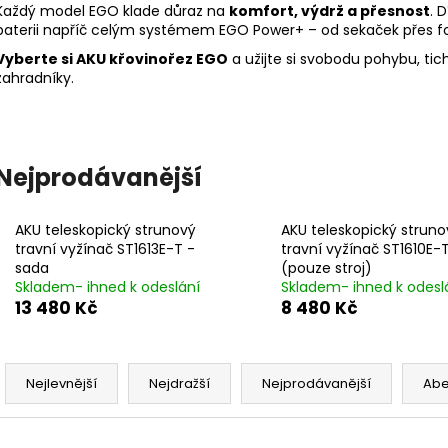
Každý model EGO klade důraz na
komfort, výdrž a přesnost
. 
baterii napříč celým systémem EGO Power+ – od sekaček přes fo
Vyberte si AKU křovinořez EGO
a užijte si svobodu pohybu, tic
zahradníky.
Nejprodávanější
AKU teleskopický strunový
AKU teleskopický struno
travní vyžínač ST1613E-T -
travní vyžínač ST1610E-
sada
(pouze stroj)
Skladem- ihned k odeslání
Skladem- ihned k odesl
13 480 Kč
8 480 Kč
Ř
a
Nejlevnější
Nejdražší
Nejprodávanější
Ab
z
e