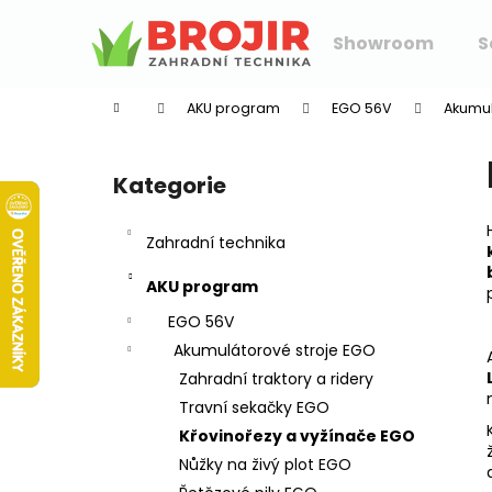
K
Přejít
na
o
Showroom
S
obsah
Zpět
Zpět
š
do
do
í
AKU program
EGO 56V
Akumul
k
obchodu
obchodu
P
o
Kategorie
Přeskočit
s
kategorie
t
Zahradní technika
r
a
AKU program
n
EGO 56V
n
Akumulátorové stroje EGO
í
Zahradní traktory a ridery
p
Travní sekačky EGO
a
Křovinořezy a vyžínače EGO
n
Nůžky na živý plot EGO
e