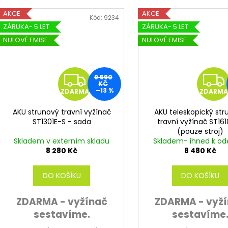
AKCE
AKCE
Kód:
9234
ZÁRUKA- 5 LET
ZÁRUKA- 5 LET
NULOVÉ EMISE
NULOVÉ EMISE
Z
9 590
KČ
–13 %
ZDARMA
ZDARMA
D
AKU strunový travní vyžínač
AKU teleskopický st
A
ST1301E-S - sada
travní vyžínač ST16
(pouze stroj)
R
Skladem v externím skladu
Skladem- ihned k od
8 280 Kč
8 480 Kč
M
DO KOŠÍKU
DO KOŠÍKU
A
ZDARMA - vyžínač
ZDARMA - vyž
sestavíme.
sestavíme