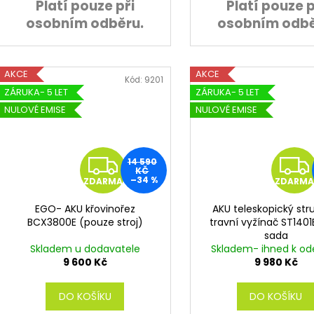
Platí pouze při
Platí pouze p
osobním odběru.
osobním odbě
AKCE
AKCE
Kód:
9201
ZÁRUKA- 5 LET
ZÁRUKA- 5 LET
NULOVÉ EMISE
NULOVÉ EMISE
Z
14 590
KČ
–34 %
ZDARMA
ZDARMA
D
EGO- AKU křovinořez
AKU teleskopický st
A
BCX3800E (pouze stroj)
travní vyžínač ST1401
sada
R
Skladem u dodavatele
Skladem- ihned k od
9 600 Kč
9 980 Kč
M
DO KOŠÍKU
DO KOŠÍKU
A