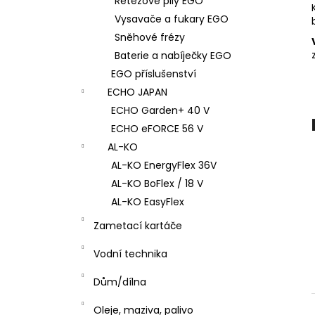
Řetězové pily EGO
l
Vysavače a fukary EGO
Sněhové frézy
Baterie a nabíječky EGO
EGO příslušenství
ECHO JAPAN
ECHO Garden+ 40 V
ECHO eFORCE 56 V
AL-KO
AL-KO EnergyFlex 36V
AL-KO BoFlex / 18 V
AL-KO EasyFlex
Zametací kartáče
Vodní technika
Dům/dílna
Oleje, maziva, palivo