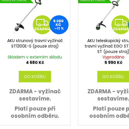
i
s
p
Z
5 290
r
KČ
–11 %
ZDARMA
ZDARMA
D
o
d
AKU strunový travní vyžínač
AKU teleskopický st
A
ST1300E-S (pouze stroj)
travní vyžínač EGO S
u
ST (pouze stroj
k
R
Skladem v externím skladu
Vyprodáno
t
4 680 Kč
5 990 Kč
M
ů
DO KOŠÍKU
DO KOŠÍKU
A
ZDARMA - vyžínač
ZDARMA - vyž
sestavíme.
sestavíme
Platí pouze při
Platí pouze p
osobním odběru.
osobním odbě