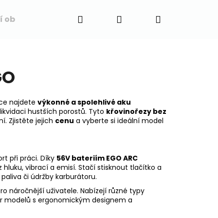
Hledat
Přihlášení
Nákupní
í obchodu
Napište nám
Blog
Obchodní 
košík
GO
dce najdete
výkonné a spolehlivé aku
likvidaci hustších porostů. Tyto
křovinořezy bez
. Zjistěte jejich
cenu
a vyberte si ideální model
t při práci. Díky
56V bateriím EGO ARC
 hluku, vibrací a emisí. Stačí stisknout tlačítko a
aliva či údržby karburátoru.
 pro náročnější uživatele. Nabízejí různé typy
běr modelů s ergonomickým designem a