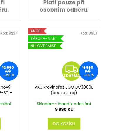
ři
Platí pouze při
ru.
osobním odběru.
AKCE
Kód:
9237
Kód:
8961
ZÁRUKA- 5 LET
NULOVÉ EMISE
Z
Z
12 990
11 990
KČ
KČ
–23 %
–16 %
ZDARMA
D
D
runový
AKU křovinořez EGO BC3800E
A
A
E-ST -
(pouze stroj)
R
R
eslání
Skladem- ihned k odeslání
9 990 Kč
M
M
DO KOŠÍKU
A
A