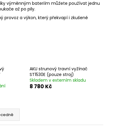
Díky výměnným bateriím můžete používat jednu
ukače až po pily.
hý provoz a výkon, který překvapí i zkušené
vý
AKU strunový travní vyžínač
T
ST1530E (pouze stroj)
Skladem v externím skladu
ání
8 780 Kč
ecedně