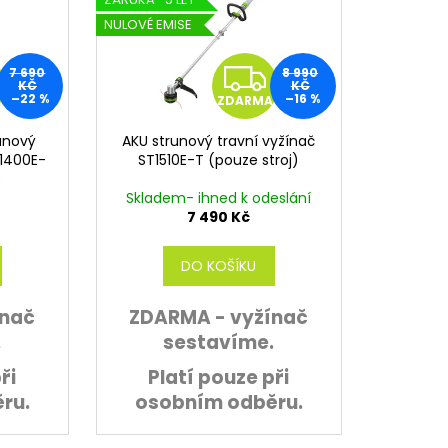
NULOVÉ EMISE
Z
Z
7 690
8 990
KČ
KČ
–22 %
–16 %
ZDARMA
D
D
runový
AKU strunový travní vyžínač
A
A
T1400E-
ST1510E-T (pouze stroj)
)
R
R
Skladem- ihned k odeslání
7 490 Kč
M
M
DO KOŠÍKU
A
A
ínač
ZDARMA - vyžínač
.
sestavíme.
ři
Platí pouze při
ru.
osobním odběru.