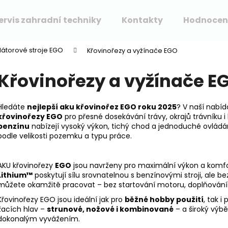
ervis zahradní techniky
Kontakty
Hodnocen
átorové stroje EGO
Křovinořezy a vyžínače EGO
Co potřebujete najít?
Křovinořezy a vyžínače E
HLEDAT
Hledáte
nejlepší aku křovinořez EGO roku 2025
? V naší nabí
křovinořezy EGO
pro přesné dosekávání trávy, okrajů trávníku i 
benzínu
nabízejí vysoký výkon, tichý chod a jednoduché ovládání
podle velikosti pozemku a typu práce.
Doporučujeme
AKU křovinořezy
EGO
jsou navrženy pro maximální výkon a komfor
Lithium™
poskytují sílu srovnatelnou s benzínovými stroji, ale bez
můžete okamžitě pracovat – bez startování motoru, doplňování p
Křovinořezy EGO jsou ideální jak pro
běžné hobby použití
, tak i
žacích hlav –
strunové, nožové i kombinované
– a široký vý
dokonalým vyvážením.