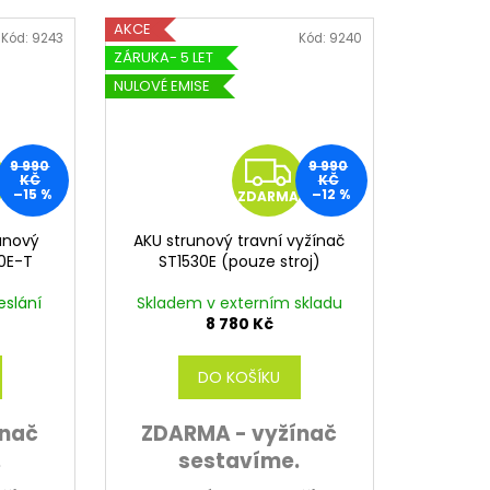
AKCE
Kód:
9243
Kód:
9240
ZÁRUKA- 5 LET
NULOVÉ EMISE
Z
Z
9 990
9 990
KČ
KČ
–15 %
–12 %
ZDARMA
D
D
runový
AKU strunový travní vyžínač
A
A
10E-T
ST1530E (pouze stroj)
R
R
eslání
Skladem v externím skladu
8 780 Kč
M
M
DO KOŠÍKU
A
A
ínač
ZDARMA - vyžínač
.
sestavíme.