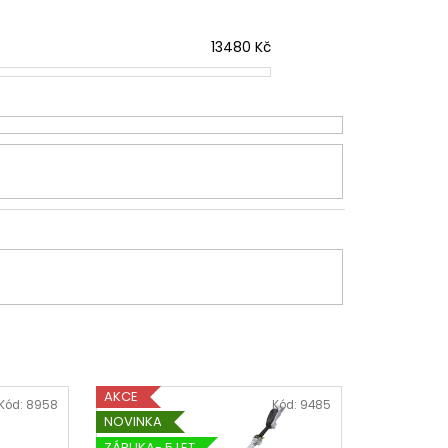
13480
Kč
AKCE
Kód:
8958
Kód:
9485
NOVINKA
ZÁRUKA- 5 LET