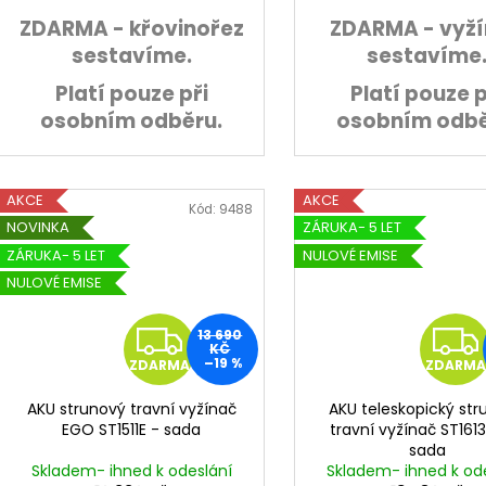
ZDARMA - křovinořez
ZDARMA - vyž
sestavíme.
sestavíme
Platí pouze při
Platí pouze p
osobním odběru.
osobním odbě
AKCE
AKCE
Kód:
9488
NOVINKA
ZÁRUKA- 5 LET
ZÁRUKA- 5 LET
NULOVÉ EMISE
NULOVÉ EMISE
Z
13 690
KČ
–19 %
ZDARMA
ZDARMA
D
AKU strunový travní vyžínač
AKU teleskopický st
A
EGO ST1511E - sada
travní vyžínač ST161
sada
R
Skladem- ihned k odeslání
Skladem- ihned k od