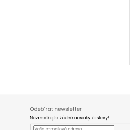
Z
á
Odebírat newsletter
p
Nezmeškejte žádné novinky či slevy!
a
t