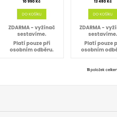
10 990 Kč
13 480 Kč
M
DO KOŠÍKU
DO KOŠÍKU
A
ZDARMA - vyžínač
ZDARMA - vyž
sestavíme.
sestavíme
Platí pouze při
Platí pouze p
osobním odběru.
osobním odbě
11
položek celke
O
v
l
á
d
a
c
í