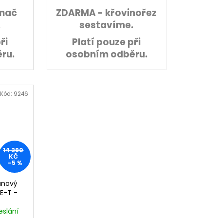
ínač
ZDARMA - křovinořez
.
sestavíme.
ři
Platí pouze při
ru.
osobním odběru.
Kód:
9246
Z
14 290
KČ
–5 %
D
runový
A
3E-T -
R
eslání