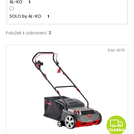
č
AL-KO
1
u
j
SOLO by AL-KO
1
e
m
e
Položek k zobrazení:
3
V
Kód:
4376
ý
p
i
s
p
r
o
d
u
Z
k
ZDARMA
t