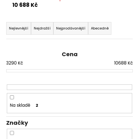
10 688 Kč
a
j
Ř
í
a
Nejlevnější
Nejdražší
Nejprodávanější
Abecedně
t
z
?
e
n
Cena
í
3290
Kč
10688
Kč
p
HLEDAT
r
o
d
D
u
o
Na skladě
2
k
p
t
o
Značky
ů
r
u