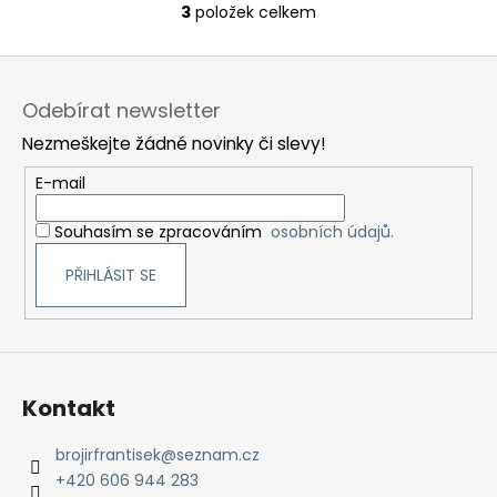
3
položek celkem
O
v
Z
l
á
á
Odebírat newsletter
d
p
a
Nezmeškejte žádné novinky či slevy!
a
c
t
E-mail
í
í
p
Souhasím se zpracováním
osobních údajů.
r
v
PŘIHLÁSIT SE
k
y
v
ý
p
Kontakt
i
s
brojirfrantisek
@
seznam.cz
u
+420 606 944 283