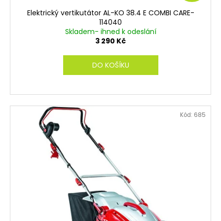
D
ů
Elektrický vertikutátor AL-KO 38.4 E COMBI CARE-
A
114040
Skladem- ihned k odeslání
R
3 290 Kč
M
DO KOŠÍKU
A
Kód:
685