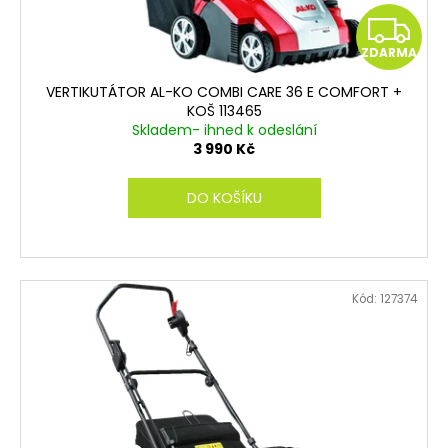
Z
ZDARMA
D
VERTIKUTÁTOR AL-KO COMBI CARE 36 E COMFORT +
A
KOŠ 113465
Skladem- ihned k odeslání
R
3 990 Kč
M
DO KOŠÍKU
A
Kód:
127374