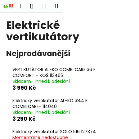
K
Přejít
Hledat
Nákupní
Menu
Přihlášení
na
o
obsah
Zpět
Zpět
košík
š
Elektrické
í
C
vertikutátory
k
o
p
Nejprodávanější
o
t
VERTIKUTÁTOR AL-KO COMBI CARE 36 E
ř
COMFORT + KOŠ 113465
e
Skladem- ihned k odeslání
3 990 Kč
b
u
Elektrický vertikutátor AL-KO 38.4 E
j
COMBI CARE- 114040
Skladem- ihned k odeslání
e
3 290 Kč
t
e
Elektrický vertikutátor SOLO 516 127374
n
Momentálně nedostupné