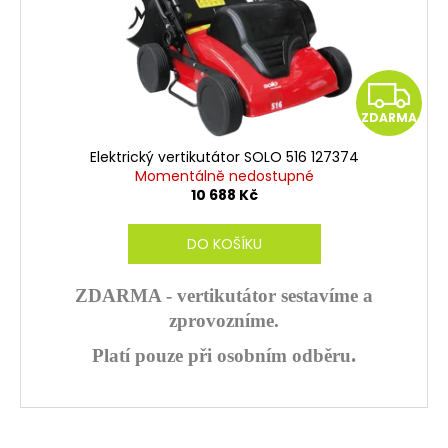
Z
ZDARMA
D
Elektrický vertikutátor SOLO 516 127374
A
Momentálně nedostupné
10 688 Kč
R
DO KOŠÍKU
M
A
ZDARMA - vertikutátor sestavíme a
zprovozníme.
.
Platí pouze při osobním odběru