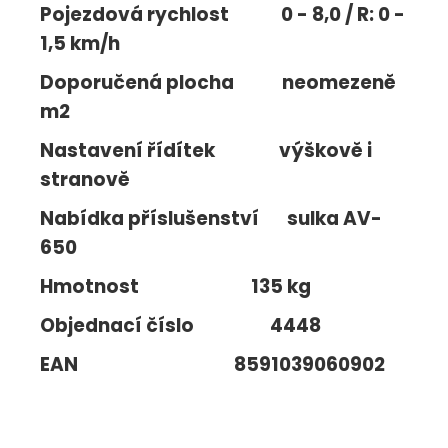
Pojezdová rychlost 0 - 8,0 / R: 0 -
1,5 km/h
Doporučená plocha neomezeně
m2
Nastavení řídítek výškově i
stranově
Nabídka příslušenství sulka AV-
650
Hmotnost 135 kg
Objednací číslo 4448
EAN 8591039060902