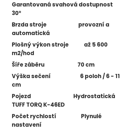
Garantovaná svahová dostupnost
30°
Brzda stroje provozní a
automatická
Plošný výkon stroje až 5 600
m2/hod
Šíře záběru 70 cm
Výška sečení 6 poloh / 6 - 11
cm
Pojezd Hydrostatická
TUFF TORQ K-46ED
Počet rychlostí Plynulé
nastavení