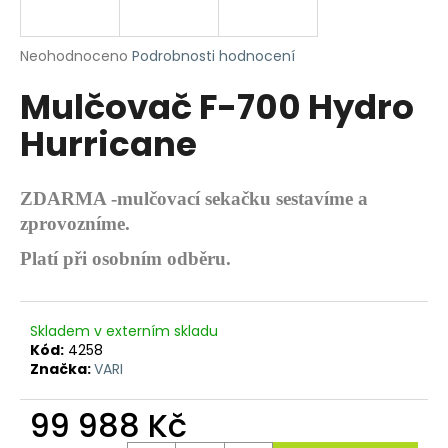
R
a
j
M
Průměrné
Neohodnoceno
Podrobnosti hodnocení
í
hodnocení
Mulčovač F-700 Hydro
produktu
A
t
je
?
Hurricane
0,0
z
5
hvězdiček.
ZDARMA -mulčovací sekačku sestavíme a
zprovozníme.
HLEDAT
Platí při osobním odběru.
D
Skladem v externím skladu
o
Kód:
4258
p
Značka:
VARI
o
r
99 988 Kč
u