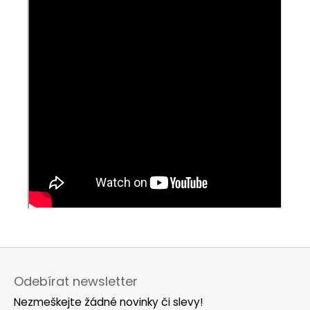
Z
á
Odebírat newsletter
p
Nezmeškejte žádné novinky či slevy!
a