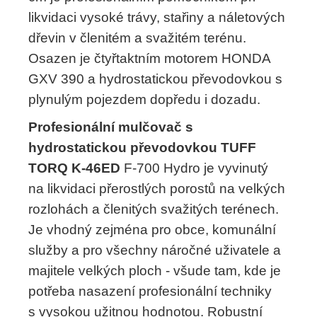
likvidaci vysoké trávy, stařiny a náletových
dřevin v členitém a svažitém terénu.
Osazen je čtyřtaktním motorem HONDA
GXV 390 a hydrostatickou převodovkou s
plynulým pojezdem dopředu i dozadu.
Profesionální mulčovač s
hydrostatickou převodovkou TUFF
TORQ K-46ED
F-700 Hydro je vyvinutý
na likvidaci přerostlých porostů na velkých
rozlohách a členitých svažitých terénech.
Je vhodný zejména pro obce, komunální
služby a pro všechny náročné uživatele a
majitele velkých ploch - všude tam, kde je
potřeba nasazení profesionální techniky
s vysokou užitnou hodnotou. Robustní