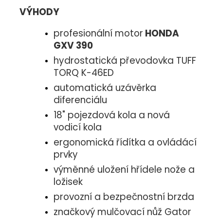
VÝHODY
profesionální motor
HONDA
GXV 390
hydrostatická převodovka TUFF
TORQ K-46ED
automatická uzávěrka
diferenciálu
18" pojezdová kola a nová
vodicí kola
ergonomická řídítka a ovládácí
prvky
výměnné uložení hřídele nože a
ložisek
provozní a bezpečnostní brzda
značkový mulčovací nůž Gator