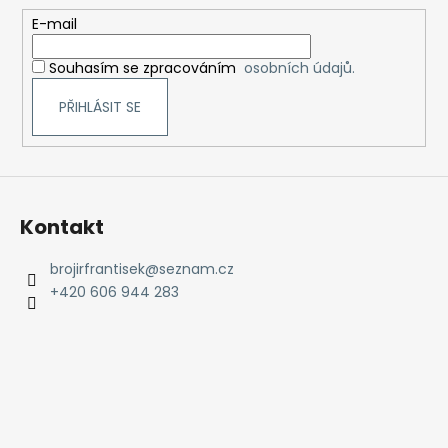
t
E-mail
í
Souhasím se zpracováním
osobních údajů.
PŘIHLÁSIT SE
Kontakt
brojirfrantisek
@
seznam.cz
+420 606 944 283