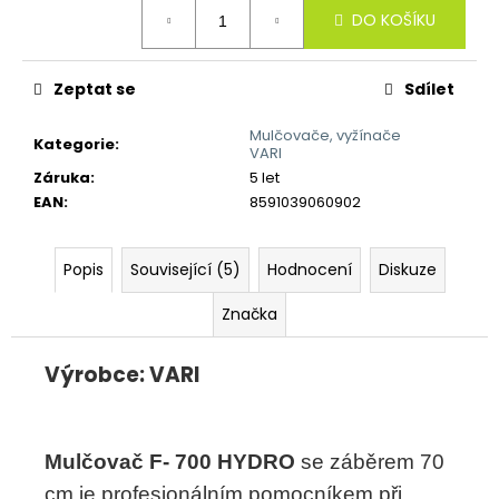
č
Měrná
DO KOŠÍKU
cena:
u
j
e
Zeptat se
Sdílet
m
e
Mulčovače, vyžínače
Kategorie
:
VARI
Záruka
:
5 let
EAN
:
8591039060902
Popis
Související (5)
Hodnocení
Diskuze
Značka
Výrobce: VARI
Mulčovač F- 700 HYDRO
se záběrem 70
cm je profesionálním pomocníkem při