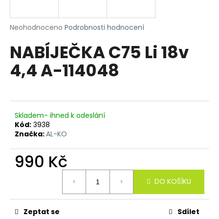
a
j
Průměrné
Neohodnoceno
Podrobnosti hodnocení
í
hodnocení
NABÍJEČKA C75 Li 18v
produktu
t
je
?
4,4 A-114048
0,0
z
5
hvězdiček.
HLEDAT
Skladem- ihned k odeslání
Kód:
3938
Značka:
AL-KO
D
990 Kč
o
Měrná
p
DO KOŠÍKU
cena:
o
r
u
Zeptat se
Sdílet