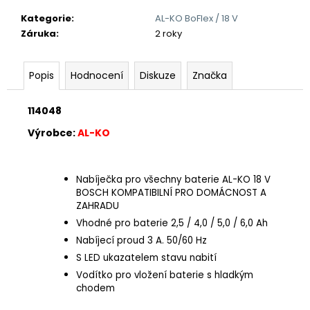
č
u
Kategorie
:
AL-KO BoFlex / 18 V
j
Záruka
:
2 roky
e
m
Popis
Hodnocení
Diskuze
Značka
e
114048
Výrobce:
AL-KO
Nabíječka pro všechny baterie AL-KO 18 V
BOSCH KOMPATIBILNÍ PRO DOMÁCNOST A
ZAHRADU
Vhodné pro baterie 2,5 / 4,0 / 5,0 / 6,0 Ah
Nabíjecí proud 3 A. 50/60 Hz
S LED ukazatelem stavu nabití
Vodítko pro vložení baterie s hladkým
chodem