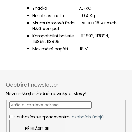
Značka AL-KO
Hmotnost netto 0.4 Kg
Akumulátorová řada AL-KO 18 V Bosch
H&G compat.
Kompatibilní baterie 113893, 113894,
113895, 113896
Maximální napětí 18 V
Z
á
Odebírat newsletter
p
Nezmeškejte žádné novinky či slevy!
a
t
í
Souhasím se zpracováním
osobních údajů.
PŘIHLÁSIT SE